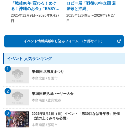
「戦後80年 変わる！めぐ
ロビー展「戦後80年企画 若
美
る！沖縄のお金」“EASY
泉敬と沖縄」
20
COME, EASY GO － The
2025年12月9日〜2026年9月27
2025年12月9日〜2026年9月27
20
History of Money in
日
日
Postwar OKINAWA”
イベント情報掲載申し込みフォーム
（外部サイト）
イベント 人気ランキング
1
第45回 名護夏まつり
本島北部
名護市
2
第19回豊見城ハーリー大会
本島南部
豊見城市
3
2026年8月2日（日）イベント「第30回なは青年祭」開催
（波の上うみそら公園）
本島南部
那覇市