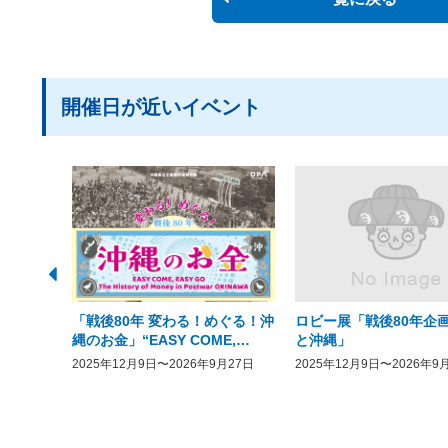
開催日が近いイベント
「戦後80年 変わる！めぐる！沖
ロビー展「戦後80年企画
縄のお金」“EASY COME,
と沖縄」
EASY GO － The History of
2025年12月9日〜2026年9月27日
2025年12月9日〜2026年9
Money in Postwar OKINAWA”