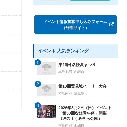
イベント情報掲載申し込みフォーム
（外部サイト）
イベント 人気ランキング
1
第45回 名護夏まつり
本島北部
名護市
2
第19回豊見城ハーリー大会
本島南部
豊見城市
3
2026年8月2日（日）イベント
「第30回なは青年祭」開催
（波の上うみそら公園）
本島南部
那覇市