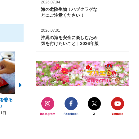
2026.07.04
海の危険生物！ハブクラゲな
どにご注意ください！
2026.07.01
沖縄の海を安全に楽しむため
気を付けたいこと｜2026年版
を彩る
2026年度 かりゆしビーチ営業
【期間限定】オーシャン
」
期間および営業時間のお知らせ
開催について
31日
2026年3月5日〜2026年10月31日
2026年3月20日〜2026年11
Instagram
Facebook
X
Youtube