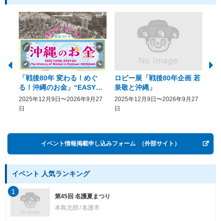
「戦後80年 変わる！めぐ
ロビー展「戦後80年企画 若
美
る！沖縄のお金」“EASY
泉敬と沖縄」
20
COME, EASY GO － The
2025年12月9日〜2026年9月27
2025年12月9日〜2026年9月27
20
History of Money in
日
日
Postwar OKINAWA”
イベント情報掲載申し込みフォーム
（外部サイト）
イベント 人気ランキング
1
第45回 名護夏まつり
本島北部
名護市