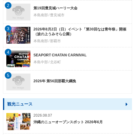
2
第19回豊見城ハーリー大会
本島南部
豊見城市
3
2026年8月2日（日）イベント「第30回なは青年祭」開催
（波の上うみそら公園）
本島南部
那覇市
4
SEAPORT CHATAN CARNIVAL
本島中部
北谷町
5
2026年 第56回那覇大綱挽
観光ニュース
2026.08.07
沖縄のニューオープンスポット 2026年6月