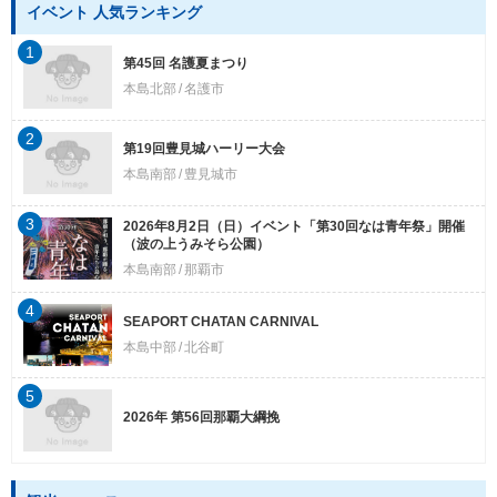
イベント 人気ランキング
1
第45回 名護夏まつり
本島北部
名護市
2
第19回豊見城ハーリー大会
本島南部
豊見城市
3
2026年8月2日（日）イベント「第30回なは青年祭」開催
（波の上うみそら公園）
本島南部
那覇市
4
SEAPORT CHATAN CARNIVAL
本島中部
北谷町
5
2026年 第56回那覇大綱挽