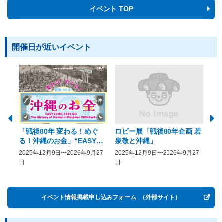
イベント TOP
開催日が近いイベント
「戦後80年 変わる！めぐ
ロビー展「戦後80年企画 若
美
る！沖縄のお金」“EASY
泉敬と沖縄」
20
COME, EASY GO － The
2025年12月9日〜2026年9月27
2025年12月9日〜2026年9月27
20
History of Money in
日
日
Postwar OKINAWA”
イベント情報掲載申し込みフォーム
（外部サイト）