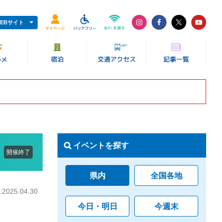
EBサイト
イベントを探す
開催終了
県内
全国各地
025.04.30
今日・明日
今週末