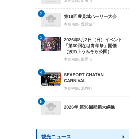
本島北部
名護市
2
第19回豊見城ハーリー大会
本島南部
豊見城市
3
2026年8月2日（日）イベント
「第30回なは青年祭」開催
（波の上うみそら公園）
本島南部
那覇市
4
SEAPORT CHATAN
CARNIVAL
本島中部
北谷町
5
2026年 第56回那覇大綱挽
観光ニュース