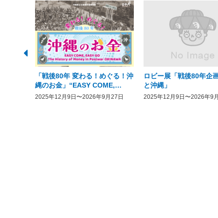
「戦後80年 変わる！めぐる！沖
ロビー展「戦後80年企画
縄のお金」“EASY COME,
と沖縄」
EASY GO － The History of
2025年12月9日〜2026年9月27日
2025年12月9日〜2026年9
Money in Postwar OKINAWA”