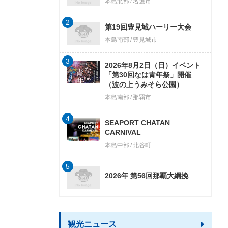
本島北部
名護市
2
第19回豊見城ハーリー大会
本島南部
豊見城市
3
2026年8月2日（日）イベント
「第30回なは青年祭」開催
（波の上うみそら公園）
本島南部
那覇市
4
SEAPORT CHATAN
CARNIVAL
本島中部
北谷町
5
2026年 第56回那覇大綱挽
観光ニュース