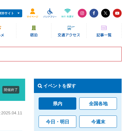
EBサイト
イベントを探す
開催終了
県内
全国各地
025.04.11
今日・明日
今週末