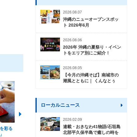
2026.08.07
沖縄のニューオープンスポッ
ト 2026年6月
2026.08.06
2026年 沖縄の夏祭り・イベン
トをエリア別にご紹介！
2026.08.05
【今月の沖縄そば】南城市の
潮風とともに｜ くんなとぅ
ローカルニュース
2026.02.09
連載・おきなわ41物語/石垣島
を彩る
2026年度 かりゆしビーチ営業
【期間限定】オーシャン
北部平久保半島で癒しの時を
」
期間および営業時間のお知らせ
開催について