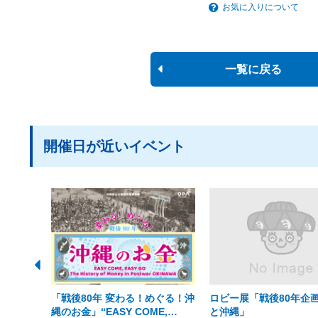
お気に入りについて
一覧に戻る
開催日が近いイベント
「戦後80年 変わる！めぐる！沖
ロビー展「戦後80年企画
縄のお金」“EASY COME,
と沖縄」