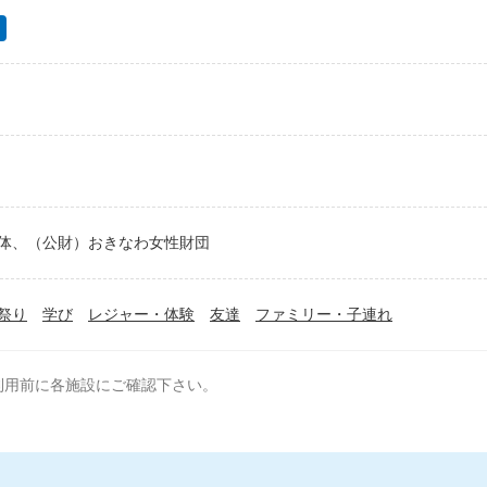
体、（公財）おきなわ女性財団
祭り
学び
レジャー・体験
友達
ファミリー・子連れ
利用前に各施設にご確認下さい。