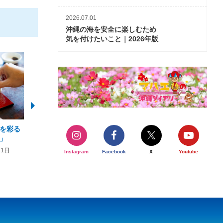
2026.07.01
沖縄の海を安全に楽しむため
気を付けたいこと｜2026年版
を彩る
2026年度 かりゆしビーチ営業
【期間限定】オーシャン
」
期間および営業時間のお知らせ
開催について
31日
2026年3月5日〜2026年10月31日
2026年3月20日〜2026年11
Instagram
Facebook
X
Youtube