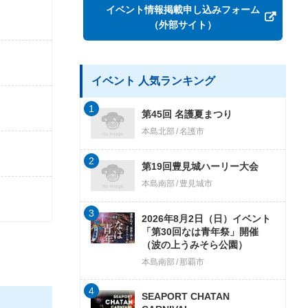
イベント情報掲載申し込みフォーム
（外部サイト）
イベント 人気ランキング
1
第45回 名護夏まつり
本島北部
名護市
2
第19回豊見城ハーリー大会
本島南部
豊見城市
3
2026年8月2日（日）イベント
「第30回なは青年祭」開催
（波の上うみそら公園）
本島南部
那覇市
4
SEAPORT CHATAN