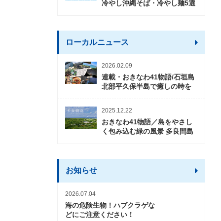
冷やし沖縄そば・冷やし麺5選
ローカルニュース
2026.02.09
連載・おきなわ41物語/石垣島
北部平久保半島で癒しの時を
2025.12.22
おきなわ41物語／島をやさし
く包み込む緑の風景 多良間島
お知らせ
2026.07.04
海の危険生物！ハブクラゲな
どにご注意ください！