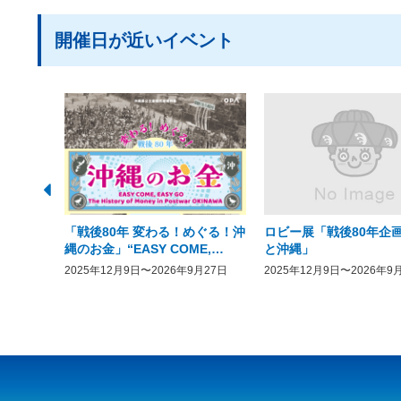
開催日が近いイベント
「戦後80年 変わる！めぐる！沖
ロビー展「戦後80年企画
縄のお金」“EASY COME,
と沖縄」
EASY GO － The History of
2025年12月9日〜2026年9月27日
2025年12月9日〜2026年9
Money in Postwar OKINAWA”