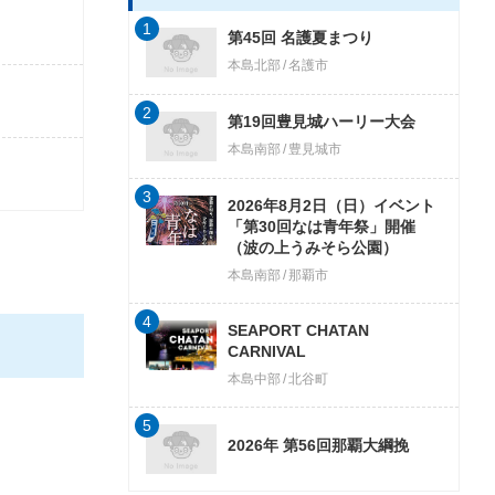
1
第45回 名護夏まつり
本島北部
名護市
2
第19回豊見城ハーリー大会
本島南部
豊見城市
3
2026年8月2日（日）イベント
「第30回なは青年祭」開催
（波の上うみそら公園）
本島南部
那覇市
4
SEAPORT CHATAN
CARNIVAL
本島中部
北谷町
5
2026年 第56回那覇大綱挽