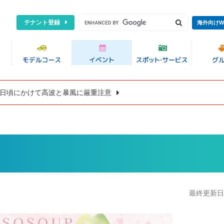
テナント登録
海外向けW
8日頃にかけて高波と暴風に厳重注意
最終更新日:2