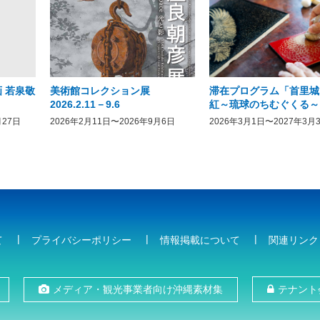
 若泉敬
美術館コレクション展
滞在プログラム「首里城
2026.2.11－9.6
紅～琉球のちむぐくる～
月27日
2026年2月11日〜2026年9月6日
2026年3月1日〜2027年3月
て
プライバシーポリシー
情報掲載について
関連リンク
メディア・観光事業者向け沖縄素材集
テナント