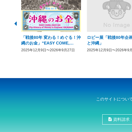
「戦後80年 変わる！めぐる！沖
ロビー展「戦後80年企画
縄のお金」“EASY COME,
と沖縄」
EASY GO － The History of
2025年12月9日〜2026年9月27日
2025年12月9日〜2026年9
Money in Postwar OKINAWA”
このサイトについ
資料請求