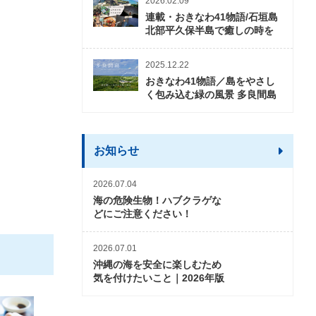
2026.02.09
連載・おきなわ41物語/石垣島
北部平久保半島で癒しの時を
2025.12.22
おきなわ41物語／島をやさし
く包み込む緑の風景 多良間島
お知らせ
2026.07.04
海の危険生物！ハブクラゲな
どにご注意ください！
2026.07.01
沖縄の海を安全に楽しむため
気を付けたいこと｜2026年版