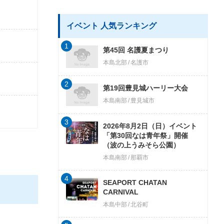
イベント 人気ランキング
1
第45回 名護夏まつり
本島北部
名護市
2
第19回豊見城ハーリー大会
本島南部
豊見城市
3
2026年8月2日（日）イベント
「第30回なは青年祭」開催
（波の上うみそら公園）
本島南部
那覇市
4
SEAPORT CHATAN
CARNIVAL
本島中部
北谷町