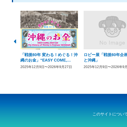
「戦後80年 変わる！めぐる！沖
ロビー展「戦後80年企画
縄のお金」“EASY COME,
と沖縄」
EASY GO － The History of
2025年12月9日〜2026年9月27日
2025年12月9日〜2026年9
Money in Postwar OKINAWA”
このサイトについ