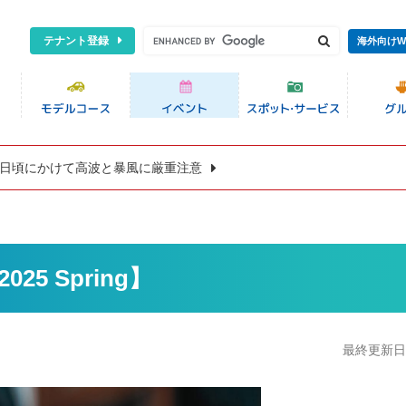
テナント登録
海外向けW
8日頃にかけて高波と暴風に厳重注意
2025 Spring】
最終更新日:2