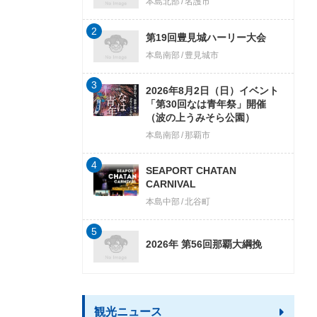
本島北部
名護市
2
第19回豊見城ハーリー大会
本島南部
豊見城市
3
2026年8月2日（日）イベント
「第30回なは青年祭」開催
（波の上うみそら公園）
本島南部
那覇市
4
SEAPORT CHATAN
CARNIVAL
本島中部
北谷町
5
2026年 第56回那覇大綱挽
観光ニュース