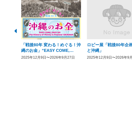
「戦後80年 変わる！めぐる！沖
ロビー展「戦後80年企画
縄のお金」“EASY COME,
と沖縄」
EASY GO － The History of
2025年12月9日〜2026年9月27日
2025年12月9日〜2026年9
Money in Postwar OKINAWA”