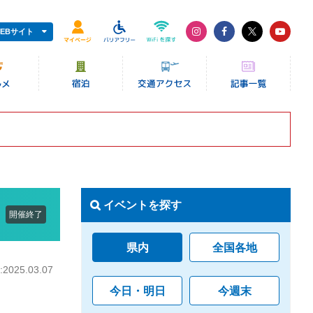
EBサイト
イベントを探す
開催終了
県内
全国各地
025.03.07
今日・明日
今週末