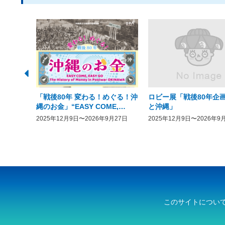
「戦後80年 変わる！めぐる！沖
ロビー展「戦後80年企画
縄のお金」“EASY COME,
と沖縄」
EASY GO － The History of
2025年12月9日〜2026年9月27日
2025年12月9日〜2026年9
Money in Postwar OKINAWA”
このサイトについ