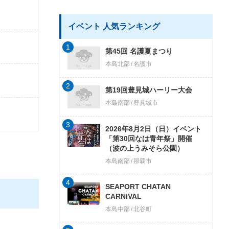
イベント 人気ランキング
1
第45回 名護夏まつり
本島北部
名護市
2
第19回豊見城ハーリー大会
本島南部
豊見城市
3
2026年8月2日（日）イベント
「第30回なは青年祭」開催
（波の上うみそら公園）
本島南部
那覇市
4
SEAPORT CHATAN
CARNIVAL
本島中部
北谷町