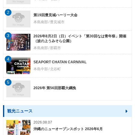
2
第19回豊見城ハーリー大会
本島南部
豊見城市
3
2026年8月2日（日）イベント「第30回なは青年祭」開催
（波の上うみそら公園）
本島南部
那覇市
4
SEAPORT CHATAN CARNIVAL
本島中部
北谷町
5
2026年 第56回那覇大綱挽
観光ニュース
2026.08.07
沖縄のニューオープンスポット 2026年6月