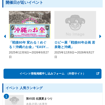
開催日が近いイベント
「戦後80年 変わる！めぐ
ロビー展「戦後80年企画 若
美
る！沖縄のお金」“EASY
泉敬と沖縄」
20
COME, EASY GO － The
2025年12月9日〜2026年9月27
2025年12月9日〜2026年9月27
20
History of Money in
日
日
Postwar OKINAWA”
イベント情報掲載申し込みフォーム
（外部サイト）
イベント 人気ランキング
1
第45回 名護夏まつり
本島北部
名護市