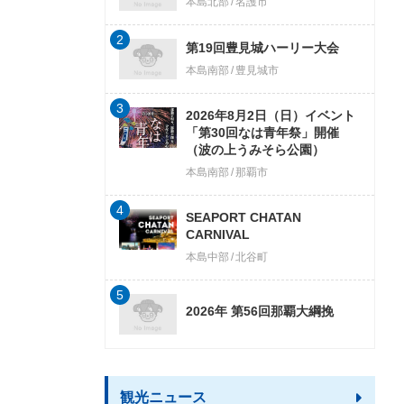
本島北部
名護市
2
第19回豊見城ハーリー大会
本島南部
豊見城市
3
2026年8月2日（日）イベント
「第30回なは青年祭」開催
（波の上うみそら公園）
本島南部
那覇市
4
SEAPORT CHATAN
CARNIVAL
本島中部
北谷町
5
2026年 第56回那覇大綱挽
観光ニュース