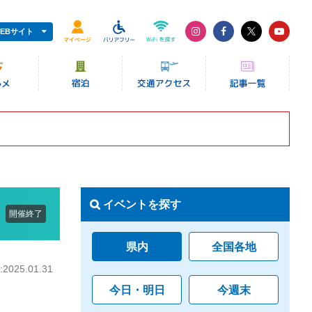
EBサイト
イベントを探す
開催終了
県内
全国各地
025.01.31
今日・明日
今週末