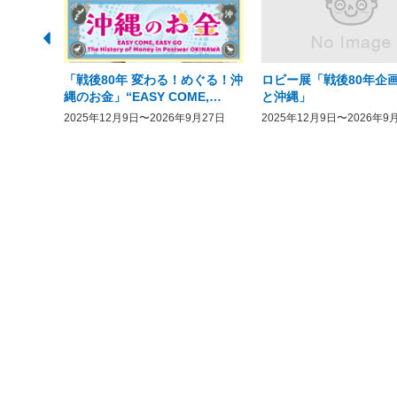
「戦後80年 変わる！めぐる！沖
ロビー展「戦後80年企画
縄のお金」“EASY COME,
と沖縄」
EASY GO － The History of
2025年12月9日〜2026年9月27日
2025年12月9日〜2026年9
Money in Postwar OKINAWA”