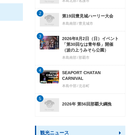
本島北部
名護市
2
第19回豊見城ハーリー大会
本島南部
豊見城市
3
2026年8月2日（日）イベント
「第30回なは青年祭」開催
（波の上うみそら公園）
本島南部
那覇市
4
SEAPORT CHATAN
CARNIVAL
本島中部
北谷町
5
2026年 第56回那覇大綱挽
観光ニュース