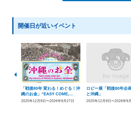
開催日が近いイベント
「戦後80年 変わる！めぐる！沖
ロビー展「戦後80年企画
縄のお金」“EASY COME,
と沖縄」
EASY GO － The History of
2025年12月9日〜2026年9月27日
2025年12月9日〜2026年9
Money in Postwar OKINAWA”