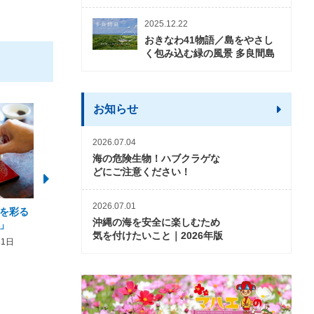
2025.12.22
おきなわ41物語／島をやさし
く包み込む緑の風景 多良間島
お知らせ
2026.07.04
海の危険生物！ハブクラゲな
どにご注意ください！
2026.07.01
を彩る
2026年度 かりゆしビーチ営業
【期間限定】オーシャン
沖縄の海を安全に楽しむため
」
期間および営業時間のお知らせ
開催について
気を付けたいこと｜2026年版
31日
2026年3月5日〜2026年10月31日
2026年3月20日〜2026年11