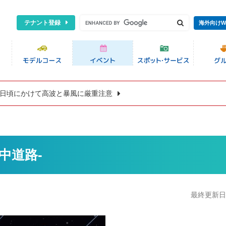
テナント登録
海外向けW
8日頃にかけて高波と暴風に厳重注意
中道路-
最終更新日:2