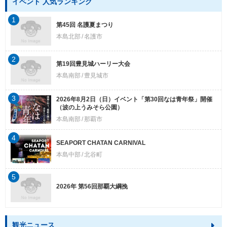
イベント 人気ランキング
1
第45回 名護夏まつり
本島北部
名護市
2
第19回豊見城ハーリー大会
本島南部
豊見城市
3
2026年8月2日（日）イベント「第30回なは青年祭」開催
（波の上うみそら公園）
本島南部
那覇市
4
SEAPORT CHATAN CARNIVAL
本島中部
北谷町
5
2026年 第56回那覇大綱挽
観光ニュース