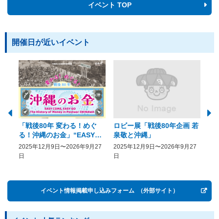
イベント TOP
開催日が近いイベント
「戦後80年 変わる！めぐ
ロビー展「戦後80年企画 若
美
る！沖縄のお金」“EASY
泉敬と沖縄」
20
COME, EASY GO － The
2025年12月9日〜2026年9月27
2025年12月9日〜2026年9月27
20
History of Money in
日
日
Postwar OKINAWA”
イベント情報掲載申し込みフォーム
（外部サイト）