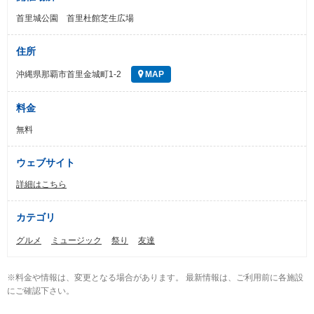
首里城公園 首里杜館芝生広場
住所
沖縄県那覇市首里金城町1-2
MAP
料金
無料
ウェブサイト
詳細はこちら
カテゴリ
グルメ
ミュージック
祭り
友達
※料金や情報は、変更となる場合があります。 最新情報は、ご利用前に各施設
にご確認下さい。