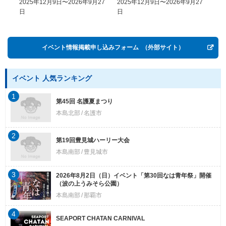
2025年12月9日〜2026年9月27
2025年12月9日〜2026年9月27
20
History of Money in
日
日
Postwar OKINAWA”
イベント情報掲載申し込みフォーム
（外部サイト）
イベント 人気ランキング
1
第45回 名護夏まつり
本島北部
名護市
2
第19回豊見城ハーリー大会
本島南部
豊見城市
3
2026年8月2日（日）イベント「第30回なは青年祭」開催
（波の上うみそら公園）
本島南部
那覇市
4
SEAPORT CHATAN CARNIVAL