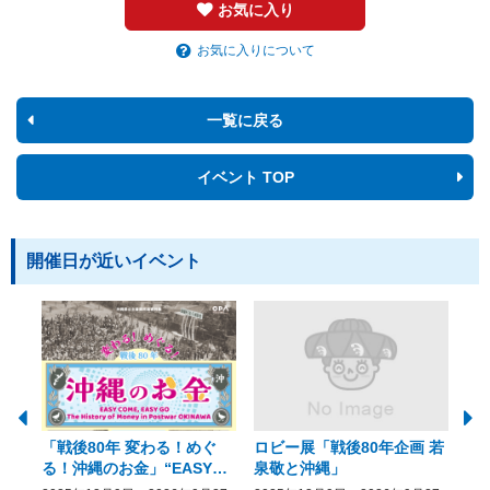
お気に入り
お気に入りについて
一覧に戻る
イベント TOP
開催日が近いイベント
「戦後80年 変わる！めぐ
ロビー展「戦後80年企画 若
美
る！沖縄のお金」“EASY
泉敬と沖縄」
20
COME, EASY GO － The