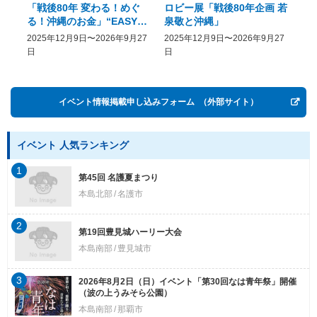
「戦後80年 変わる！めぐ
ロビー展「戦後80年企画 若
美
る！沖縄のお金」“EASY
泉敬と沖縄」
20
COME, EASY GO － The
2025年12月9日〜2026年9月27
2025年12月9日〜2026年9月27
20
History of Money in
日
日
Postwar OKINAWA”
イベント情報掲載申し込みフォーム
（外部サイト）
イベント 人気ランキング
1
第45回 名護夏まつり
本島北部
名護市
2
第19回豊見城ハーリー大会
本島南部
豊見城市
3
2026年8月2日（日）イベント「第30回なは青年祭」開催
（波の上うみそら公園）
本島南部
那覇市