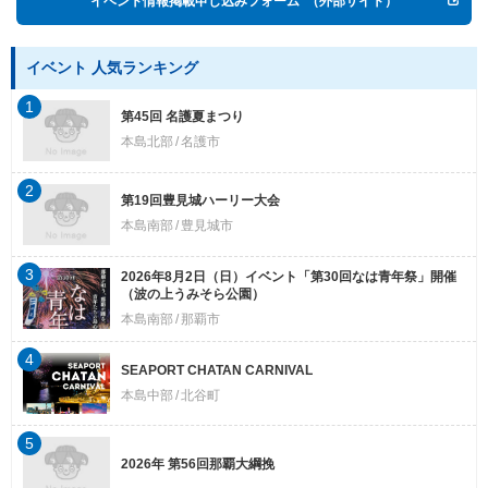
イベント情報掲載申し込みフォーム
（外部サイト）
イベント 人気ランキング
1
第45回 名護夏まつり
本島北部
名護市
2
第19回豊見城ハーリー大会
本島南部
豊見城市
3
2026年8月2日（日）イベント「第30回なは青年祭」開催
（波の上うみそら公園）
本島南部
那覇市
4
SEAPORT CHATAN CARNIVAL
本島中部
北谷町
5
2026年 第56回那覇大綱挽