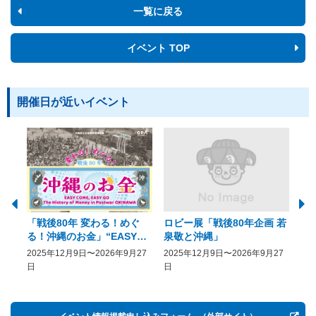
一覧に戻る
イベント TOP
開催日が近いイベント
「戦後80年 変わる！めぐ
ロビー展「戦後80年企画 若
美
る！沖縄のお金」“EASY
泉敬と沖縄」
20
COME, EASY GO － The
2025年12月9日〜2026年9月27
2025年12月9日〜2026年9月27
20
History of Money in
日
日
Postwar OKINAWA”