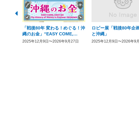
「戦後80年 変わる！めぐる！沖
ロビー展「戦後80年企画
縄のお金」“EASY COME,
と沖縄」
EASY GO － The History of
2025年12月9日〜2026年9月27日
2025年12月9日〜2026年9
Money in Postwar OKINAWA”