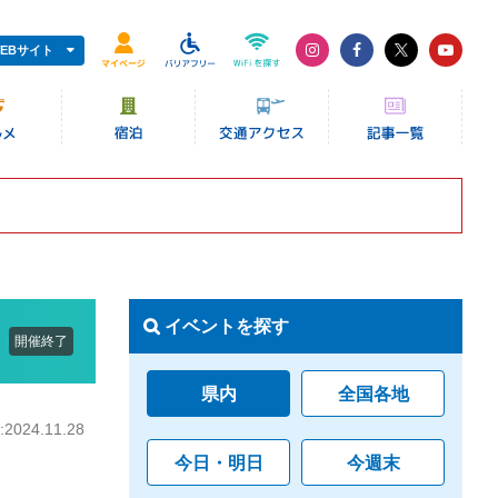
EBサイト
イベントを探す
開催終了
県内
全国各地
024.11.28
今日・明日
今週末