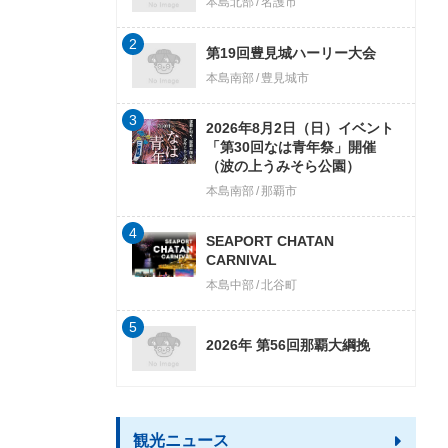
本島北部
名護市
2
第19回豊見城ハーリー大会
本島南部
豊見城市
3
2026年8月2日（日）イベント
「第30回なは青年祭」開催
（波の上うみそら公園）
本島南部
那覇市
4
SEAPORT CHATAN
CARNIVAL
本島中部
北谷町
5
2026年 第56回那覇大綱挽
観光ニュース