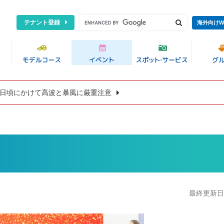
テナント登録
海外向けW
8日頃にかけて高波と暴風に厳重注意
最終更新日:2