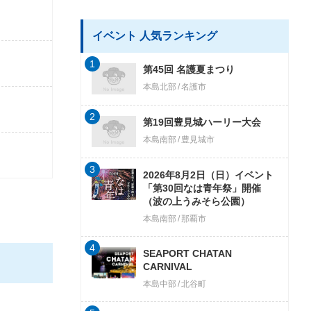
イベント 人気ランキング
1
第45回 名護夏まつり
本島北部
名護市
2
第19回豊見城ハーリー大会
本島南部
豊見城市
3
2026年8月2日（日）イベント
「第30回なは青年祭」開催
（波の上うみそら公園）
本島南部
那覇市
4
SEAPORT CHATAN
CARNIVAL
本島中部
北谷町