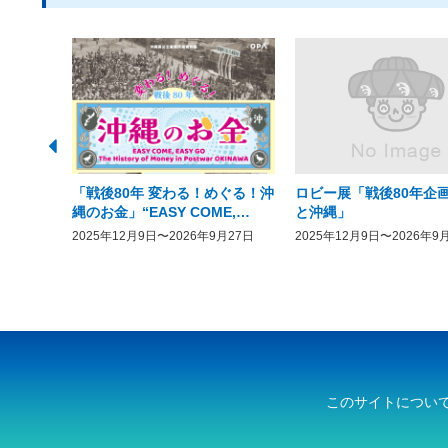
「戦後80年 変わる！めぐる！沖
ロビー展「戦後80年企画
縄のお金」“EASY COME,
と沖縄」
EASY GO － The History of
2025年12月9日〜2026年9月27日
2025年12月9日〜2026年9
Money in Postwar OKINAWA”
このサイトについ