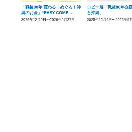
「戦後80年 変わる！めぐる！沖
ロビー展「戦後80年企画
縄のお金」“EASY COME,
と沖縄」
EASY GO － The History of
2025年12月9日〜2026年9月27日
2025年12月9日〜2026年9
Money in Postwar OKINAWA”