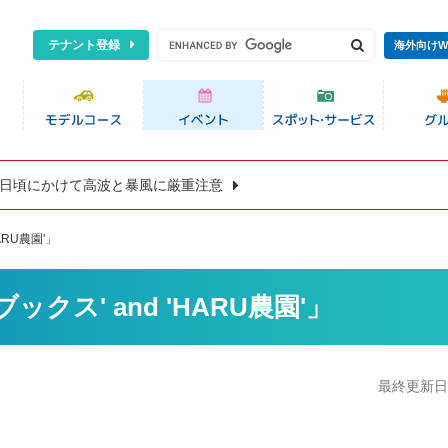
テナント登録
海外向けW
8日頃にかけて高波と暴風に厳重注意
HARU農園'」
'山ブックス' and 'HARU農園'」
最終更新日:2