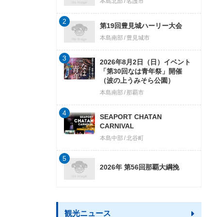
本島北部
名護市
2
第19回豊見城ハーリー大会
本島南部
豊見城市
3
2026年8月2日（日）イベント
「第30回なは青年祭」開催
（波の上うみそら公園）
本島南部
那覇市
4
SEAPORT CHATAN
CARNIVAL
本島中部
北谷町
5
2026年 第56回那覇大綱挽
観光ニュース