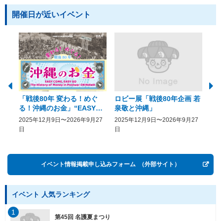
開催日が近いイベント
「戦後80年 変わる！めぐ
ロビー展「戦後80年企画 若
美
る！沖縄のお金」“EASY
泉敬と沖縄」
20
COME, EASY GO － The
2025年12月9日〜2026年9月27
2025年12月9日〜2026年9月27
20
History of Money in
日
日
Postwar OKINAWA”
イベント情報掲載申し込みフォーム
（外部サイト）
イベント 人気ランキング
1
第45回 名護夏まつり