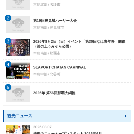
本島北部
名護市
2
第19回豊見城ハーリー大会
本島南部
豊見城市
3
2026年8月2日（日）イベント「第30回なは青年祭」開催
（波の上うみそら公園）
本島南部
那覇市
4
SEAPORT CHATAN CARNIVAL
本島中部
北谷町
5
2026年 第56回那覇大綱挽
観光ニュース
2026.08.07
沖縄のニューオープンスポット 2026年6月