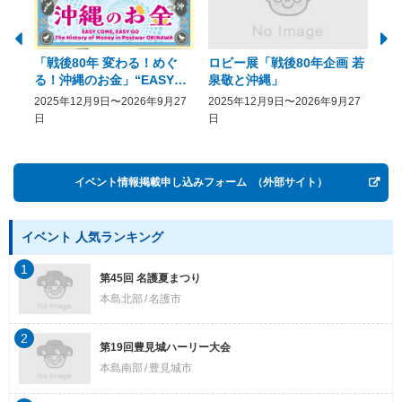
「戦後80年 変わる！めぐ
ロビー展「戦後80年企画 若
美
る！沖縄のお金」“EASY
泉敬と沖縄」
20
COME, EASY GO － The
2025年12月9日〜2026年9月27
2025年12月9日〜2026年9月27
20
History of Money in
日
日
Postwar OKINAWA”
イベント情報掲載申し込みフォーム
（外部サイト）
イベント 人気ランキング
1
第45回 名護夏まつり
本島北部
名護市
2
第19回豊見城ハーリー大会
本島南部
豊見城市