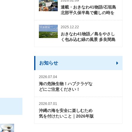
2026.02.09
連載・おきなわ41物語/石垣島
北部平久保半島で癒しの時を
2025.12.22
おきなわ41物語／島をやさし
く包み込む緑の風景 多良間島
お知らせ
2026.07.04
海の危険生物！ハブクラゲな
どにご注意ください！
2026.07.01
沖縄の海を安全に楽しむため
気を付けたいこと｜2026年版