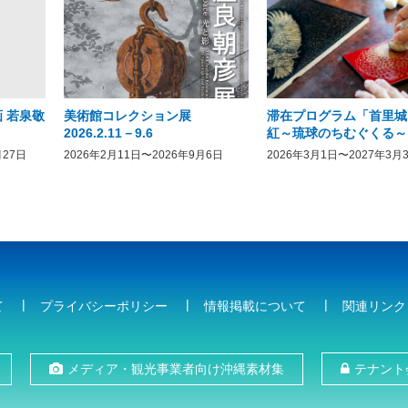
 若泉敬
美術館コレクション展
滞在プログラム「首里城
2026.2.11－9.6
紅～琉球のちむぐくる～
月27日
2026年2月11日〜2026年9月6日
2026年3月1日〜2027年3月
て
プライバシーポリシー
情報掲載について
関連リンク
メディア・観光事業者向け沖縄素材集
テナント