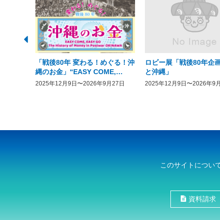
「戦後80年 変わる！めぐる！沖
ロビー展「戦後80年企画
縄のお金」“EASY COME,
と沖縄」
EASY GO － The History of
2025年12月9日〜2026年9月27日
2025年12月9日〜2026年9
Money in Postwar OKINAWA”
このサイトについ
資料請求