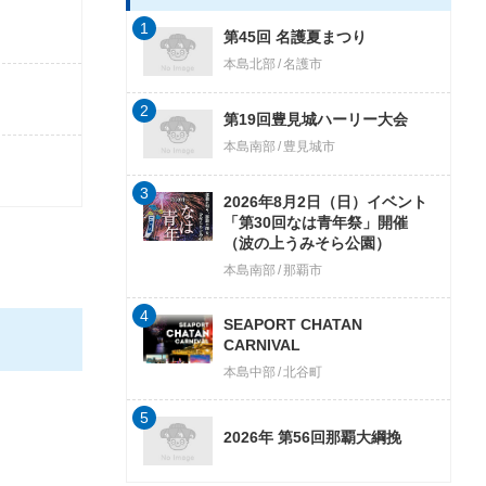
1
第45回 名護夏まつり
本島北部
名護市
2
第19回豊見城ハーリー大会
本島南部
豊見城市
3
2026年8月2日（日）イベント
「第30回なは青年祭」開催
（波の上うみそら公園）
本島南部
那覇市
4
SEAPORT CHATAN
CARNIVAL
本島中部
北谷町
5
2026年 第56回那覇大綱挽