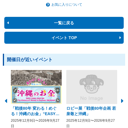
お気に入りについて
一覧に戻る
イベント TOP
開催日が近いイベント
「戦後80年 変わる！めぐ
ロビー展「戦後80年企画 若
美
る！沖縄のお金」“EASY
泉敬と沖縄」
20
COME, EASY GO － The
2025年12月9日〜2026年9月27
2025年12月9日〜2026年9月27
20
History of Money in
日
日