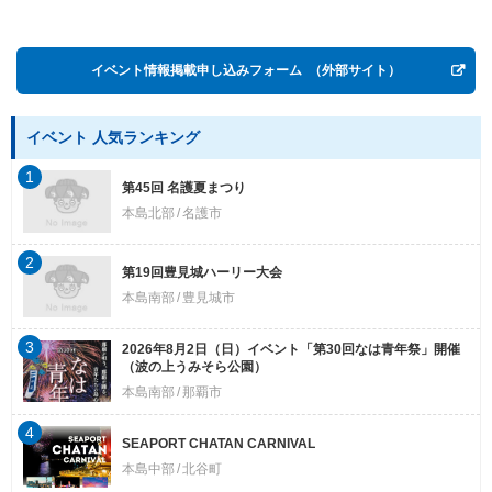
Postwar OKINAWA”
イベント情報掲載申し込みフォーム
（外部サイト）
イベント 人気ランキング
1
第45回 名護夏まつり
本島北部
名護市
2
第19回豊見城ハーリー大会
本島南部
豊見城市
3
2026年8月2日（日）イベント「第30回なは青年祭」開催
（波の上うみそら公園）
本島南部
那覇市
4
SEAPORT CHATAN CARNIVAL
本島中部
北谷町