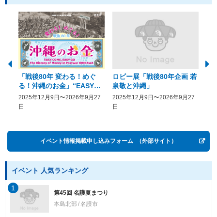
「戦後80年 変わる！めぐ
ロビー展「戦後80年企画 若
美
る！沖縄のお金」“EASY
泉敬と沖縄」
20
COME, EASY GO － The
2025年12月9日〜2026年9月27
2025年12月9日〜2026年9月27
20
History of Money in
日
日
Postwar OKINAWA”
イベント情報掲載申し込みフォーム
（外部サイト）
イベント 人気ランキング
1
第45回 名護夏まつり
本島北部
名護市