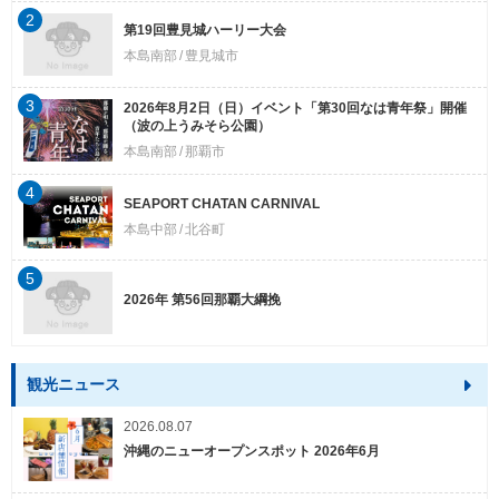
2
第19回豊見城ハーリー大会
本島南部
豊見城市
3
2026年8月2日（日）イベント「第30回なは青年祭」開催
（波の上うみそら公園）
本島南部
那覇市
4
SEAPORT CHATAN CARNIVAL
本島中部
北谷町
5
2026年 第56回那覇大綱挽
観光ニュース
2026.08.07
沖縄のニューオープンスポット 2026年6月