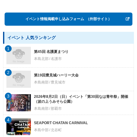
Postwar OKINAWA”
イベント情報掲載申し込みフォーム
（外部サイト）
イベント 人気ランキング
1
第45回 名護夏まつり
本島北部
名護市
2
第19回豊見城ハーリー大会
本島南部
豊見城市
3
2026年8月2日（日）イベント「第30回なは青年祭」開催
（波の上うみそら公園）
本島南部
那覇市
4
SEAPORT CHATAN CARNIVAL
本島中部
北谷町