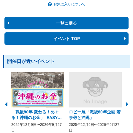
お気に入りについて
一覧に戻る
イベント TOP
開催日が近いイベント
「戦後80年 変わる！めぐ
ロビー展「戦後80年企画 若
美
る！沖縄のお金」“EASY
泉敬と沖縄」
20
COME, EASY GO － The
2025年12月9日〜2026年9月27
2025年12月9日〜2026年9月27
20
History of Money in
日
日