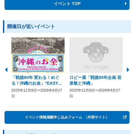
イベント TOP
開催日が近いイベント
「戦後80年 変わる！めぐ
ロビー展「戦後80年企画 若
美
る！沖縄のお金」“EASY
泉敬と沖縄」
20
COME, EASY GO － The
2025年12月9日〜2026年9月27
2025年12月9日〜2026年9月27
20
History of Money in
日
日
Postwar OKINAWA”
イベント情報掲載申し込みフォーム
（外部サイト）