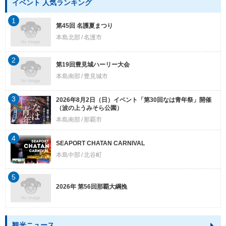
イベント 人気ランキング
1
第45回 名護夏まつり
本島北部
名護市
2
第19回豊見城ハーリー大会
本島南部
豊見城市
3
2026年8月2日（日）イベント「第30回なは青年祭」開催
（波の上うみそら公園）
本島南部
那覇市
4
SEAPORT CHATAN CARNIVAL
本島中部
北谷町
5
2026年 第56回那覇大綱挽
観光ニュース