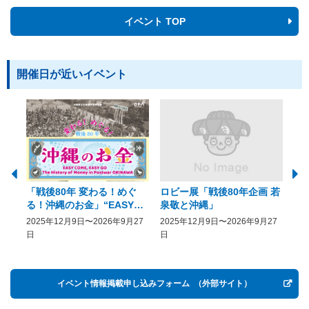
イベント TOP
開催日が近いイベント
「戦後80年 変わる！めぐ
ロビー展「戦後80年企画 若
美
る！沖縄のお金」“EASY
泉敬と沖縄」
20
COME, EASY GO － The
2025年12月9日〜2026年9月27
2025年12月9日〜2026年9月27
20
History of Money in
日
日
Postwar OKINAWA”
イベント情報掲載申し込みフォーム
（外部サイト）