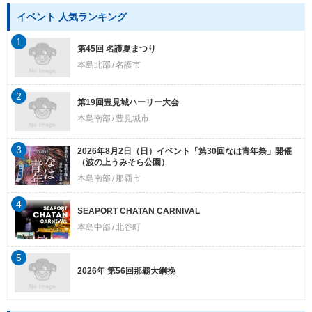
イベント 人気ランキング
1
第45回 名護夏まつり
本島北部
名護市
2
第19回豊見城ハーリー大会
本島南部
豊見城市
3
2026年8月2日（日）イベント「第30回なは青年祭」開催
（波の上うみそら公園）
本島南部
那覇市
4
SEAPORT CHATAN CARNIVAL
本島中部
北谷町
5
2026年 第56回那覇大綱挽