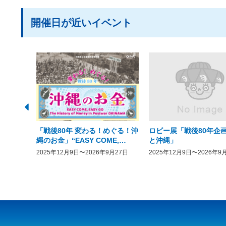
開催日が近いイベント
「戦後80年 変わる！めぐる！沖
ロビー展「戦後80年企画
縄のお金」“EASY COME,
と沖縄」
EASY GO － The History of
2025年12月9日〜2026年9月27日
2025年12月9日〜2026年9
Money in Postwar OKINAWA”