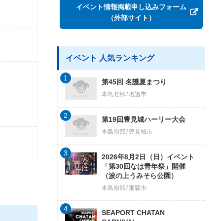
イベント情報掲載申し込みフォーム
（外部サイト）
イベント 人気ランキング
1
第45回 名護夏まつり
本島北部
名護市
2
第19回豊見城ハーリー大会
本島南部
豊見城市
3
2026年8月2日（日）イベント
「第30回なは青年祭」開催
（波の上うみそら公園）
本島南部
那覇市
4
SEAPORT CHATAN