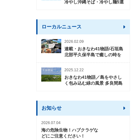
冷やし沖縄そば・冷やし麺5選
ローカルニュース
2026.02.09
連載・おきなわ41物語/石垣島
北部平久保半島で癒しの時を
2025.12.22
おきなわ41物語／島をやさし
く包み込む緑の風景 多良間島
お知らせ
2026.07.04
海の危険生物！ハブクラゲな
どにご注意ください！