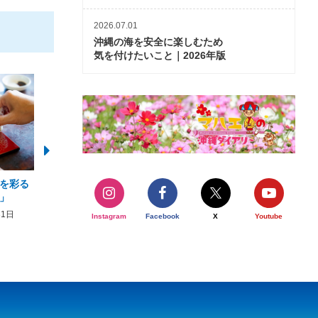
2026.07.01
沖縄の海を安全に楽しむため
気を付けたいこと｜2026年版
を彩る
2026年度 かりゆしビーチ営業
【期間限定】オーシャン
」
期間および営業時間のお知らせ
開催について
31日
2026年3月5日〜2026年10月31日
2026年3月20日〜2026年11
Instagram
Facebook
X
Youtube