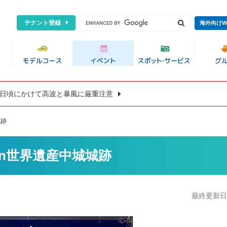
テナント登録
海外向けW
8日頃にかけて高波と暴風に厳重注意
城跡
in世界遺産中城城跡
最終更新日:2