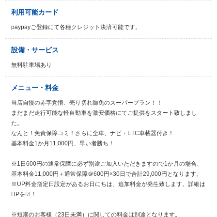
利用可能カード
paypayご登録にて各種クレジット決済可能です。
設備・サービス
無料駐車場あり
メニュー・料金
当店自慢の赤字覚悟、売り切れ御免のスーパープラン！！
まだまだ走行可能な軽自動車を激安価格にてご提供をスタート致しまし
た。
​​なんと！免責保障コミ！さらに​​全車、ナビ・ETC車載器付き！
基本料金1か月11,000円、早い者勝ち！​​
※1日600円の通常保障に必ず別途ご加入いただきますので1か月の場合、
基本料金11,000円＋通常保障＠600円×30日で合計29,000円となります。
​​​※UP料金指定日設定があるお日にちは、追加料金が発生致します。詳細は
HPを☑！​​
※短期のお客様（23日未満）に関しての料金は別途となります。