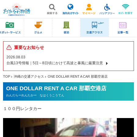
重要なお知らせ
2026.08.03
台風13号情報｜5日～8日頃にかけて高波と暴風に厳重注意
TOP
沖縄の交通アクセス
ONE DOLLAR RENT A CAR 那覇空港店
ONE DOLLAR RENT A CAR 那覇空港店
わんだらーれんたかー なはくうこうてん
１００円レンタカー