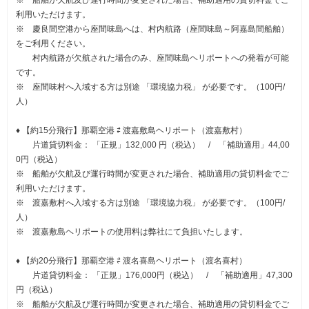
利用いただけます。
※ 慶良間空港から座間味島へは、村内航路（座間味島～阿嘉島間船舶）
をご利用ください。
村内航路が欠航された場合のみ、座間味島ヘリポートへの発着が可能
です。
※ 座間味村へ入域する方は別途 「環境協力税」 が必要です。（100円/
人）
♦ 【約15分飛行】那覇空港 ⇄ 渡嘉敷島ヘリポート（渡嘉敷村）
片道貸切料金： 「正規」132,000 円（税込） / 「補助適用」44,00
0円（税込）
※ 船舶が欠航及び運行時間が変更された場合、補助適用の貸切料金でご
利用いただけます。
※ 渡嘉敷村へ入域する方は別途 「環境協力税」 が必要です。（100円/
人）
※ 渡嘉敷島ヘリポートの使用料は弊社にて負担いたします。
♦ 【約20分飛行】那覇空港 ⇄ 渡名喜島ヘリポート（渡名喜村）
片道貸切料金： 「正規」176,000円（税込） / 「補助適用」47,300
円（税込）
※ 船舶が欠航及び運行時間が変更された場合、補助適用の貸切料金でご