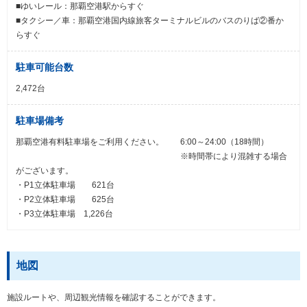
■ゆいレール：那覇空港駅からすぐ
■タクシー／車：那覇空港国内線旅客ターミナルビルのバスのりば②番か
らすぐ
駐車可能台数
2,472台
駐車場備考
那覇空港有料駐車場をご利用ください。 6:00～24:00（18時間）
※時間帯により混雑する場合
がございます。
・P1立体駐車場 621台
・P2立体駐車場 625台
・P3立体駐車場 1,226台
地図
施設ルートや、周辺観光情報を確認することができます。