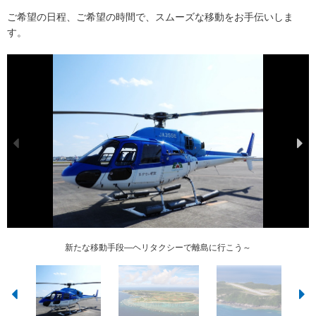
ご希望の日程、ご希望の時間で、スムーズな移動をお手伝いしま
す。
新たな移動手段―ヘリタクシーで離島に行こう～
那覇空港 ⇄ 渡嘉敷島ヘリポート（渡嘉敷村）
那覇空港 ⇄ 渡名喜島ヘリポート（渡名喜村）
那覇空港 ⇄ 伊平屋ヘリポート（伊平屋村）
那覇空港 ⇄ 伊是名飛行場（伊是名村）
那覇空港 ⇄ 慶良間空港（座間味村）
那覇空港 ⇄ 伊江島空港（伊江村）
那覇空港 ⇄ 粟国空港（粟国村）