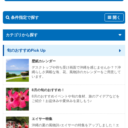
条件指定で探す
開く
カテゴリから探す
旬のおすすめPick Up
壁紙カレンダー
デスクトップや待ち受け画面で沖縄を感じませんか？？沖
縄らしさ満載な海、花、風物詩のカレンダーをご用意して
います。
8月の旬のおすすめ！
8月のおすすめイベントや旬の食材、旅のアイデアなどを
ご紹介！お盆休みや夏休みを楽しもう♪
エイサー特集
沖縄の夏の風物詩♪エイサーの特集をアップしました！エ