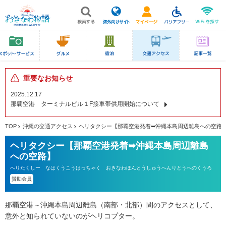
重要なお知らせ
2025.12.17
那覇空港 ターミナルビル１F接車帯供用開始について
TOP
沖縄の交通アクセス
ヘリタクシー【那覇空港発着➥沖縄本島周辺離島への空路
ヘリタクシー【那覇空港発着➥沖縄本島周辺離島
への空路】
へりたくしー なはくうこうはっちゃく おきなわほんとうしゅうへんりとうへのくうろ
賛助会員
那覇空港～沖縄本島周辺離島（南部・北部）間のアクセスとして、
意外と知られていないのがヘリコプター。