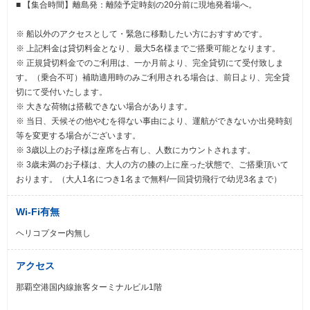
■ 【集合時間】離島発：離陸予定時刻の20分前に現地発着場へ。
※ 船以外のアクセスとして・緊急に移動したい方におすすめです。
※ 上記料金は貸切料金となり、最大5名様までご搭乗可能となります。
※ 正規貸切料金でのご利用は、一か月前より、完全貸切にて受付致しま
す。（乗合不可）補助適用時のみご利用される場合は、前日より、完全貸
切にて受付いたします。
※ 大きな荷物は搭載できない場合があります。
※ 当日、天候その他やむを得ない事由により、運航ができないか出発時刻
等を変更する場合がございます。
※ 3歳以上のお子様は座席を占有し、人数にカウントされます。
※ 3歳未満のお子様は、大人の方の膝の上に座った状態で、ご搭乗頂いて
おります。（大人1名につき1名まで無料/一回貸切飛行で幼児3名まで）
Wi-Fi有無
ヘリコプター内無し
アクセス
那覇空港国内線旅客ターミナルビル1階