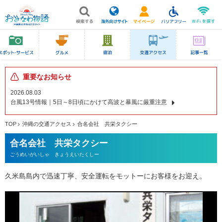
重要なお知らせ
2026.08.03
台風13号情報｜5日～8日頃にかけて高波と暴風に厳重注意
TOP
沖縄の交通アクセス
合名会社 共栄タクシー
合名会社 共栄タクシー
ごうめいがいしゃ きょうえいたくしー
久米島島内で迅速丁寧、安全運転をモットーにお客様をお迎え。