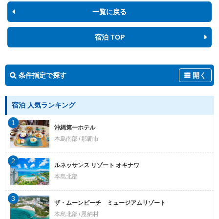
一覧に戻る
宿泊 TOP
条件指定で探す
開く
宿泊 人気ランキング
1
沖縄第一ホテル
本島南部
那覇市
2
ルネッサンス リゾート オキナワ
本島北部
3
ザ・ムーンビーチ ミュージアムリゾート
本島北部
恩納村