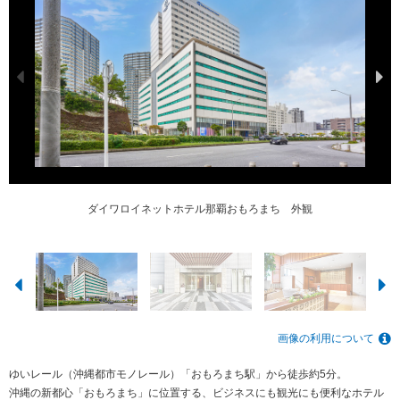
ツインルームはエクストラベッド設置で４名様利用可能※画像はデラックスツ
最上階の18階にある朝食レストラン（和洋ビュッフェ）
ダイワロイネットホテル那覇おもろまち 外観
レストラン窓側からの眺望
フロントロビー（9階）
１階エントランス
インルーム３名様利用時
画像の利用について
ゆいレール（沖縄都市モノレール）「おもろまち駅」から徒歩約5分。
沖縄の新都心「おもろまち」に位置する、ビジネスにも観光にも便利なホテル