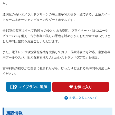
た。
透明度の高いエメラルドグリーンの海と古宇利大橋を一望できる、全室スイー
トルーム＆オーシャンビューのリゾートホテルです。
全35室の客室はすべて約67㎡のゆとりある空間。プライベートバルコニーや
ビューバスを備え、古宇利島の美しい景色を眺めながらおだやかでゆったりと
した時間と空間をお過ごしいただけます。
また、電子レンジや洗濯乾燥機を完備しており、長期滞在にも対応。宿泊者専
用プールやスパ、地元食材を取り入れたレストラン「OCTO」も併設。
古宇利島の穏やかな自然に包まれながら、ゆったりと流れる島時間をお楽しみ
ください。
マイプランに追加
お気に入り
お気に入りについて
施設情報