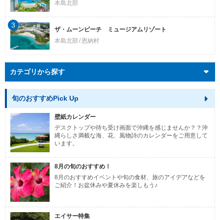
本島北部
3
ザ・ムーンビーチ ミュージアムリゾート
本島北部
恩納村
カテゴリから探す
旬のおすすめPick Up
壁紙カレンダー
デスクトップや待ち受け画面で沖縄を感じませんか？？沖
縄らしさ満載な海、花、風物詩のカレンダーをご用意して
います。
8月の旬のおすすめ！
8月のおすすめイベントや旬の食材、旅のアイデアなどを
ご紹介！お盆休みや夏休みを楽しもう♪
エイサー特集