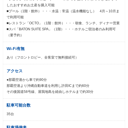
したおすすめお土産を購入可能
■プール（1階・館外）・・・水温：常温（温水機能なし） 4月～10月ま
で利用可能
■レストラン「OCTO」（1階：館外）・・・朝食、ランチ、ディナー営業
■スパ「BATON SUITE SPA」（1階）・・・ホテルご宿泊者のみ利用可
（要予約）
Wi-Fi有無
あり（フロントロビー、全客室で無料接続可）
アクセス
●那覇空港から車で約90分
那覇空港より沖縄自動車道を利用し許田ICまで約60分
その後国道58号線、屋我地島を経由しホテルまで約30分
駐車可能台数
35台
駐車場備考