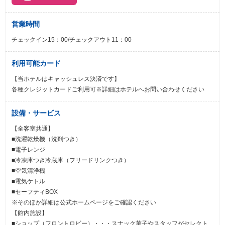
営業時間
チェックイン15：00/チェックアウト11：00
利用可能カード
【当ホテルはキャッシュレス決済です】
各種クレジットカードご利用可※詳細はホテルへお問い合わせください
設備・サービス
【全客室共通】
■洗濯乾燥機（洗剤つき）
■電子レンジ
■冷凍庫つき冷蔵庫（フリードリンクつき）
■空気清浄機
■電気ケトル
■セーフティBOX
※そのほか詳細は公式ホームページをご確認ください
【館内施設】
■ショップ（フロントロビー）・・・スナック菓子やスタッフがセレクト