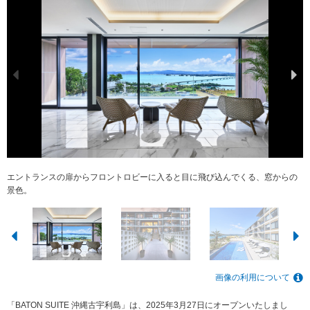
エントランスの扉からフロントロビーに入ると目に飛び込んでくる、窓からの
全室オーシャンビュー＆スイートルーム。※写真は「デラックスオーシャンス
「ヴィラスイート」は愛犬とご宿泊も可。※詳細は公式ホームページをご確認
「ヴィラスイート」に設置しているプライベートサウナ
スパ「BATON SUITE SPA」※ご宿泊者のみ利用可
レストラン「OCTO」※ディナーメニュー一例
屋外プール※4月～10月まで利用可能
島内カート送迎（無料）※要予約
夕暮れとホテル
景色。
イートルーム」
ください
画像の利用について
「BATON SUITE 沖縄古宇利島」は、2025年3月27日にオープンいたしまし