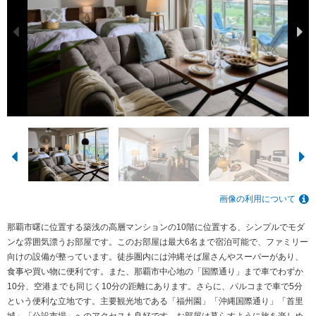
画像の利用について
那覇市曙に位置する築浅の高層マンションの10階に位置する、シンプルでモダ
ンな雰囲気漂うお部屋です。このお部屋は最大6名まで宿泊可能で、ファミリー
向けの設備が整っています。徒歩圏内には沖縄そば屋さんやスーパーがあり、
食事や買い物に便利です。また、那覇市中心地の「国際通り」まで車でわずか
10分、空港までも同じく10分の距離にあります。さらに、パルコまで車で5分
という便利な立地です。主要観光地である「福州園」「沖縄国際通り」「首里
城」「公設市場」へのアクセスも良好です。お部屋は暮らすように旅を楽しめ