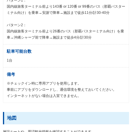
パターン1：
国内線旅客ターミナル前より143番 or 120番 or 99番のバス（那覇バスター
ミナル向け）を乗車→安謝で降車→施設まで徒歩11分/計30-40分
パターン2：
国内線旅客ターミナル前より26番のバス（那覇バスターミナル向け）を乗
車→沖縄シャープ前で降車→施設まで徒歩4分/計30分
駐車可能台数
1台
備考
※チェックイン時に専用アプリを使用します。
事前にアプリをダウンロードし、通信環境を整えておいてください。
インターネットがない場合は入室できません。
地図
施設ルートや、周辺観光情報を確認することができます。