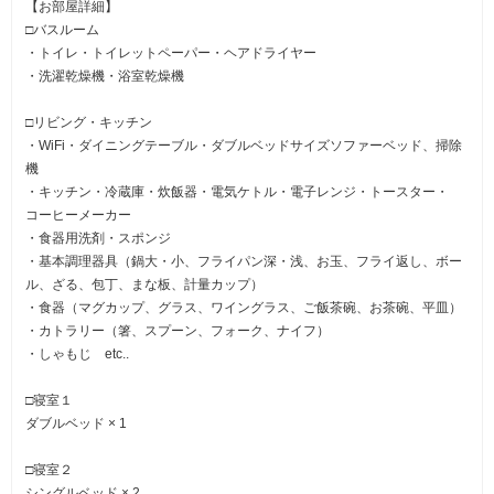
【お部屋詳細】
□バスルーム
・トイレ・トイレットペーパー・ヘアドライヤー
・洗濯乾燥機・浴室乾燥機
□リビング・キッチン
・WiFi・ダイニングテーブル・ダブルベッドサイズソファーベッド、掃除
機
・キッチン・冷蔵庫・炊飯器・電気ケトル・電子レンジ・トースター・
コーヒーメーカー
・食器用洗剤・スポンジ
・基本調理器具（鍋大・小、フライパン深・浅、お玉、フライ返し、ボー
ル、ざる、包丁、まな板、計量カップ）
・食器（マグカップ、グラス、ワイングラス、ご飯茶碗、お茶碗、平皿）
・カトラリー（箸、スプーン、フォーク、ナイフ）
・しゃもじ etc..
□寝室１
ダブルベッド × 1
□寝室２
シングルベッド × 2