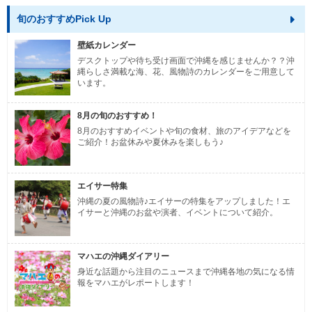
旬のおすすめPick Up
壁紙カレンダー
デスクトップや待ち受け画面で沖縄を感じませんか？？沖
縄らしさ満載な海、花、風物詩のカレンダーをご用意して
います。
8月の旬のおすすめ！
8月のおすすめイベントや旬の食材、旅のアイデアなどを
ご紹介！お盆休みや夏休みを楽しもう♪
エイサー特集
沖縄の夏の風物詩♪エイサーの特集をアップしました！エ
イサーと沖縄のお盆や演者、イベントについて紹介。
マハエの沖縄ダイアリー
身近な話題から注目のニュースまで沖縄各地の気になる情
報をマハエがレポートします！