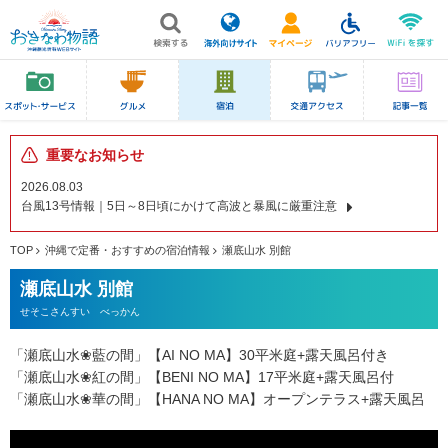
重要なお知らせ
2026.08.03
台風13号情報｜5日～8日頃にかけて高波と暴風に厳重注意
TOP
沖縄で定番・おすすめの宿泊情報
瀬底山水 別館
瀬底山水 別館
せそこさんすい べっかん
「瀬底山水❀藍の間」【AI NO MA】30平米庭+露天風呂付き
「瀬底山水❀紅の間」【BENI NO MA】17平米庭+露天風呂付
「瀬底山水❀華の間」【HANA NO MA】オープンテラス+露天風呂