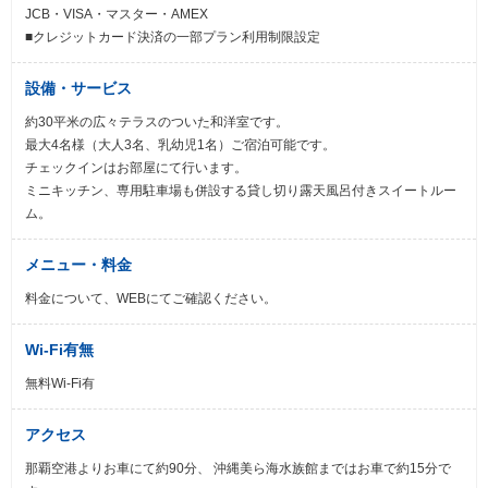
JCB・VISA・マスター・AMEX
■クレジットカード決済の一部プラン利用制限設定
設備・サービス
約30平米の広々テラスのついた和洋室です。
最大4名様（大人3名、乳幼児1名）ご宿泊可能です。
チェックインはお部屋にて行います。
ミニキッチン、専用駐車場も併設する貸し切り露天風呂付きスイートルー
ム。
メニュー・料金
料金について、WEBにてご確認ください。
Wi-Fi有無
無料Wi-Fi有
アクセス
那覇空港よりお車にて約90分、 沖縄美ら海水族館まではお車で約15分で