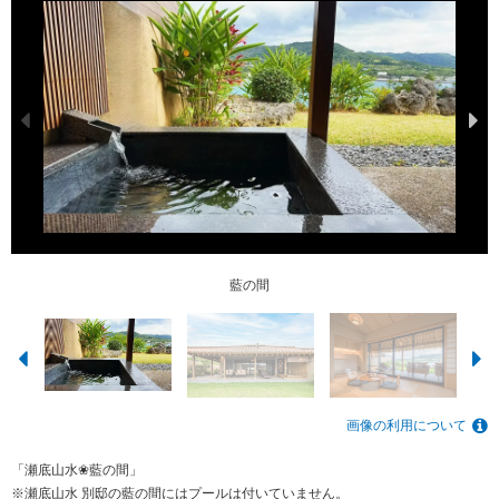
藍の間
藍の間
藍の間
紅の間
藍の間
華の間
華の間
華の間
紅の間
紅の間
画像の利用について
「瀬底山水❀藍の間」
※瀬底山水 別邸の藍の間にはプールは付いていません。