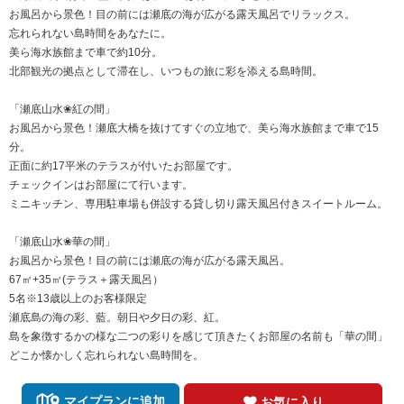
お風呂から景色！目の前には瀬底の海が広がる露天風呂でリラックス。
忘れられない島時間をあなたに。
美ら海水族館まで車で約10分。
北部観光の拠点として滞在し、いつもの旅に彩を添える島時間。
「瀬底山水❀紅の間」
お風呂から景色！瀬底大橋を抜けてすぐの立地で、美ら海水族館まで車で15
分。
正面に約17平米のテラスが付いたお部屋です。
チェックインはお部屋にて行います。
ミニキッチン、専用駐車場も併設する貸し切り露天風呂付きスイートルーム。
「瀬底山水❀華の間」
お風呂から景色！目の前には瀬底の海が広がる露天風呂。
67㎡+35㎡(テラス＋露天風呂）
5名※13歳以上のお客様限定
瀬底島の海の彩、藍。朝日や夕日の彩、紅。
島を象徴するかの様な二つの彩りを感じて頂きたくお部屋の名前も「華の間」
どこか懐かしく忘れられない島時間を。
マイプランに追加
お気に入り