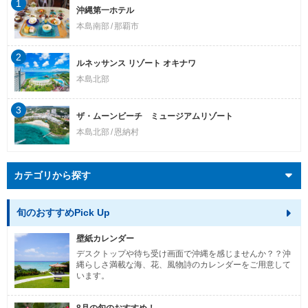
1
沖縄第一ホテル
本島南部
那覇市
2
ルネッサンス リゾート オキナワ
本島北部
3
ザ・ムーンビーチ ミュージアムリゾート
本島北部
恩納村
カテゴリから探す
旬のおすすめPick Up
壁紙カレンダー
デスクトップや待ち受け画面で沖縄を感じませんか？？沖
縄らしさ満載な海、花、風物詩のカレンダーをご用意して
います。