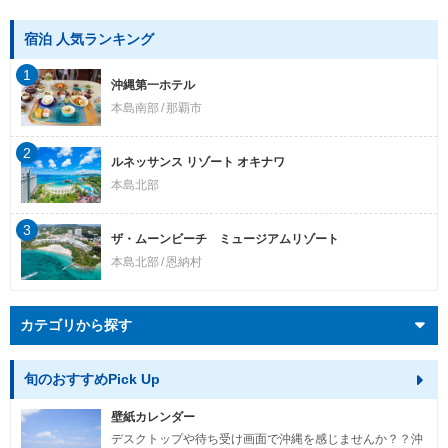
宿泊 人気ランキング
1
沖縄第一ホテル
本島南部
那覇市
2
ルネッサンス リゾート オキナワ
本島北部
3
ザ・ムーンビーチ ミュージアムリゾート
本島北部
恩納村
カテゴリから探す
旬のおすすめPick Up
壁紙カレンダー
デスクトップや待ち受け画面で沖縄を感じませんか？？沖