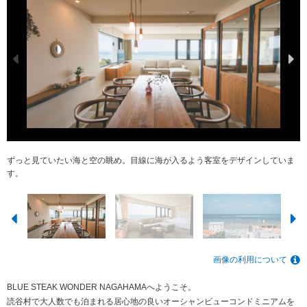
ずっと見ていたい海と空の眺め。目線に海が入るよう客室をデザインしていま
オーシャン・エグゼクティブスイートからの眺め。東シナ海のブルーグラデー
那覇空港からお車で６０分。沖縄らしい赤瓦の古民家が残るリゾートエリア。
４階建てのコンドミニアム。駐車場は１室あたり２台ご利用いただけます♪
景色を遮らないガラス戸。就寝時はロールカーテンをお使いください。
IHコンロ、食器類、調理器具、炊飯器、電子レンジ、炊飯器完備
メインバスルーム。※シャワーのみ。バスタブはございません。
洗濯機・乾燥機・洗剤・アイロン・掃除機を完備しております。
８人掛けのダイニングテーブル。椅子は計１０脚ございます。
ロールカーテンで就寝時はプライバシーが保てます。
す。
ション。
画像の利用について
BLUE STEAK WONDER NAGAHAMAへようこそ。
読谷村で大人数でも泊まれる居心地の良いオーシャンビューコンドミニアムを