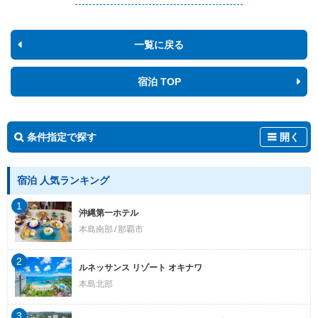
一覧に戻る
宿泊 TOP
条件指定で探す
開く
宿泊 人気ランキング
1
沖縄第一ホテル
本島南部
那覇市
2
ルネッサンス リゾート オキナワ
本島北部
3