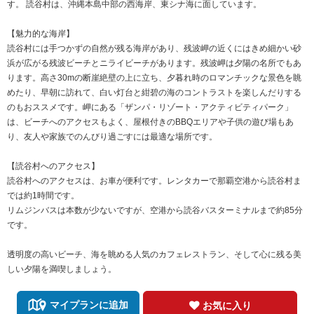
す。 読谷村は、沖縄本島中部の西海岸、東シナ海に面しています。
【魅力的な海岸】
読谷村には手つかずの自然が残る海岸があり、残波岬の近くにはきめ細かい砂
浜が広がる残波ビーチとニライビーチがあります。残波岬は夕陽の名所でもあ
ります。高さ30mの断崖絶壁の上に立ち、夕暮れ時のロマンチックな景色を眺
めたり、早朝に訪れて、白い灯台と紺碧の海のコントラストを楽しんだりする
のもおススメです。岬にある「ザンパ・リゾート・アクティビティパーク」
は、ビーチへのアクセスもよく、屋根付きのBBQエリアや子供の遊び場もあ
り、友人や家族でのんびり過ごすには最適な場所です。
【読谷村へのアクセス】
読谷村へのアクセスは、お車が便利です。レンタカーで那覇空港から読谷村ま
では約1時間です。
リムジンバスは本数が少ないですが、空港から読谷バスターミナルまで約85分
です。
透明度の高いビーチ、海を眺める人気のカフェレストラン、そして心に残る美
しい夕陽を満喫しましょう。
マイプランに追加
お気に入り