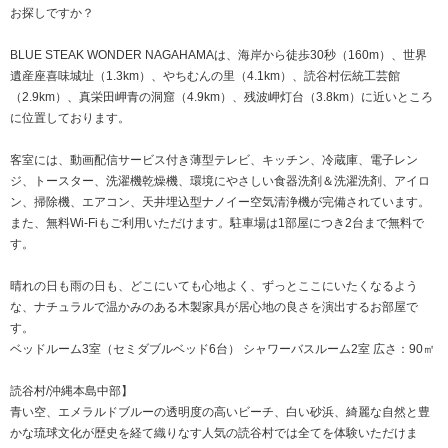
お探しですか？
BLUE STEAK WONDER NAGAHAMAは、海岸から徒歩30秒（160m）、世界
遺産座喜味城址（1.3km）、やちむんの里（4.1km）、読谷村伝統工芸館
（2.9km）、真栄田岬青の洞窟（4.9km）、残波岬灯台（3.8km）に近いところ
に位置しております。
客室には、動画配信サービス付き薄型テレビ、キッチン、冷蔵庫、電子レン
ジ、トースター、洗濯機乾燥機、環境にやさしい食器洗剤＆洗濯洗剤、アイロ
ン、掃除機、エアコン、天井埋込型ナノイー空気清浄機が完備されています。
また、無料Wi-Fiもご利用いただけます。駐車場は1部屋につき2台まで無料で
す。
晴れの日も雨の日も、どこにいても心地よく、ずっとここにいたくなるよう
な、ナチュラルで温かみのある木製家具が居心地の良さを演出するお部屋で
す。
ベッドルーム3室（セミダブルベッド6台） シャワーバスルーム2室 広さ：90㎡
読谷村/沖縄本島中部】
青い空、エメラルドブルーの透明度の高いビーチ、白い砂浜、綺麗な自然と豊
かな琉球文化が歴史を経て織りなす人気の読谷村では全てを体験いただけま