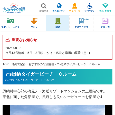
重要なお知らせ
2026.08.03
台風13号情報｜5日～8日頃にかけて高波と暴風に厳重注意
TOP
沖縄で定番・おすすめの宿泊情報
Y's恩納タイガービーチ Ｃルーム
Y's恩納タイガービーチ Ｃルーム
わいずおんなたいがーびーち しーるーむ
恩納村中心部の海見え・海近リゾートマンションの上層階です。
東北に面した角部屋で、風通しも良いシービューのお部屋です。