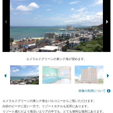
セミダブルベッドを2台設置。ゆったり眠れます。
1Fにロビー、2Fにコインランドリーがあります。
32平米あるので、ゆったりお過ごしになれます。
エメラルドグリーンの東シナ海が望めます。
画像の利用について
エメラルドグリーンの東シナ海をバルコニーからご覧いただけます。
白砂のビーチに近い一方で、リゾートホテルも近所にあります。
リゾート感ただよう海沿いエリアの中でも、とても便利な場所にあります。