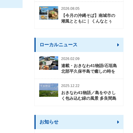
2026.08.05
【今月の沖縄そば】南城市の
潮風とともに｜ くんなとぅ
ローカルニュース
2026.02.09
連載・おきなわ41物語/石垣島
北部平久保半島で癒しの時を
2025.12.22
おきなわ41物語／島をやさし
く包み込む緑の風景 多良間島
お知らせ