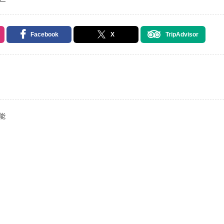
Facebook
X
TripAdvisor
能