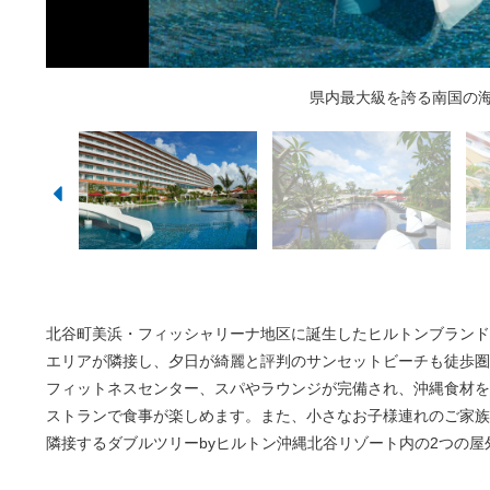
エグゼクティブルーム又はスイートルームに
ガーデンテラスやプールサイドに直結した
国際色豊かなお料理をビュッフェスタイ
地元食材を活かした60種類
水深1ｍのプールエリアで
ウォーターフォールのプー
県内最大級を誇る南国の
地元食材を贅沢に
子供から大人ま
極上のリラク
北谷町美浜・フィッシャリーナ地区に誕生したヒルトンブランド
エリアが隣接し、夕日が綺麗と評判のサンセットビーチも徒歩圏
フィットネスセンター、スパやラウンジが完備され、沖縄食材を
ストランで食事が楽しめます。また、小さなお子様連れのご家族
隣接するダブルツリーbyヒルトン沖縄北谷リゾート内の2つの