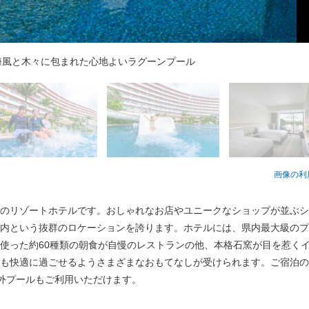
ご宿泊のお客様にだけご利用いただけるエグゼクティブラウンジ
お部屋、スイートルームなど、さまざまなお部屋タイプをご用意
ルでお楽しみいただけるビュッフェレストラン「スリユン」
以上の豊富なメニューを取り揃えた朝食ビュッフェ
は小さなお子様も安心して遊ぶことができます
ル(350㎡)で優雅な雰囲気のカスケードプール
海風と木々に包まれた心地よいラグーンプール
使用した本格イタリアン「コレンテ」
で楽しめる２つのスライダーを完備
ゼーションを提供するアマミスパ
画像の利
のリゾートホテルです。おしゃれなお店やユニークなショップが並ぶシ
内という抜群のロケーションを誇ります。ホテルには、県内最大級のプ
使った約60種類の朝食が自慢のレストランの他、本格石窯が目を惹く
も快適に過ごせるようさまざまなおもてなしが受けられます。ご宿泊の
屋外プールもご利用いただけます。