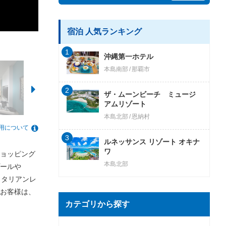
宿泊 人気ランキング
1
沖縄第一ホテル
本島南部
那覇市
2
ザ・ムーンビーチ ミュージ
アムリゾート
本島北部
恩納村
用について
3
ルネッサンス リゾート オキナ
ワ
ョッピング
本島北部
ールや
イタリアンレ
お客様は、
カテゴリから探す