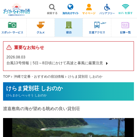
重要なお知らせ
2026.08.03
台風13号情報｜5日～8日頃にかけて高波と暴風に厳重注意
TOP
沖縄で定番・おすすめの宿泊情報
けらま貸別荘 しおのか
けらま貸別荘 しおのか
けらまかしべっそう しおのか
渡嘉敷島の海が望める眺めの良い貸別荘