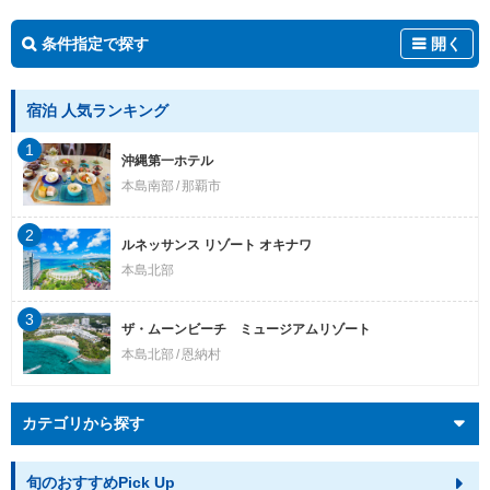
条件指定で探す
開く
宿泊 人気ランキング
1
沖縄第一ホテル
本島南部
那覇市
2
ルネッサンス リゾート オキナワ
本島北部
3
ザ・ムーンビーチ ミュージアムリゾート
本島北部
恩納村
カテゴリから探す
旬のおすすめPick Up