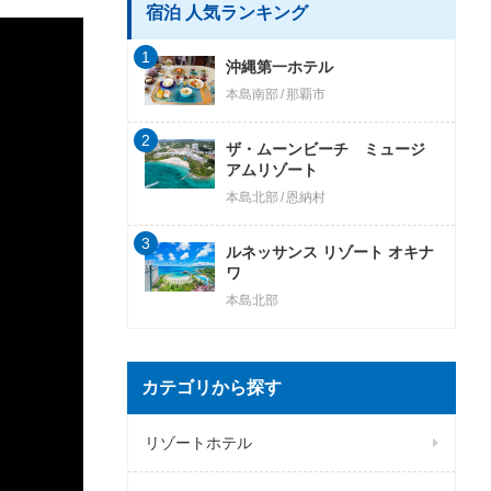
宿泊 人気ランキング
1
沖縄第一ホテル
本島南部
那覇市
2
ザ・ムーンビーチ ミュージ
アムリゾート
本島北部
恩納村
3
ルネッサンス リゾート オキナ
ワ
本島北部
カテゴリから探す
リゾートホテル