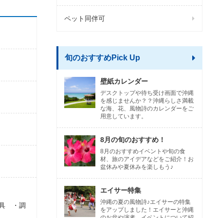
ペット同伴可
旬のおすすめPick Up
壁紙カレンダー
デスクトップや待ち受け画面で沖縄
を感じませんか？？沖縄らしさ満載
な海、花、風物詩のカレンダーをご
用意しています。
8月の旬のおすすめ！
8月のおすすめイベントや旬の食
材、旅のアイデアなどをご紹介！お
盆休みや夏休みを楽しもう♪
エイサー特集
沖縄の夏の風物詩♪エイサーの特集
具 ・調
をアップしました！エイサーと沖縄
のお盆や演者、イベントについて紹