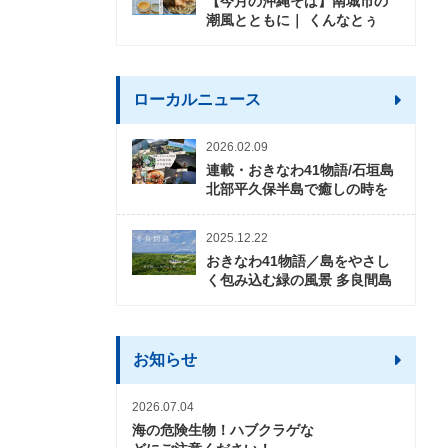
【今月の沖縄そば】南城市の
潮風とともに｜ くんなとぅ
ローカルニュース
2026.02.09
連載・おきなわ41物語/石垣島
北部平久保半島で癒しの時を
2025.12.22
おきなわ41物語／島をやさし
く包み込む緑の風景 多良間島
お知らせ
2026.07.04
海の危険生物！ハブクラゲな