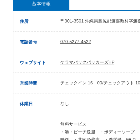
基本情報
〒901-3501 沖縄県島尻郡渡嘉敷村字渡
住所
070-5277-4522
電話番号
ケラマバックパッカーズHP
ウェブサイト
チェックイン 16：00/チェックアウト 10
営業時間
なし
休業日
無料サービス
・港・ビーチ送迎 ・ボディーソープ 
味料 ・共同冷蔵庫 ・洗濯機 Wi-Fi