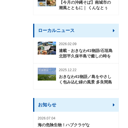
【今月の沖縄そば】南城市の
潮風とともに｜ くんなとぅ
ローカルニュース
2026.02.09
連載・おきなわ41物語/石垣島
北部平久保半島で癒しの時を
2025.12.22
おきなわ41物語／島をやさし
く包み込む緑の風景 多良間島
お知らせ
2026.07.04
海の危険生物！ハブクラゲな