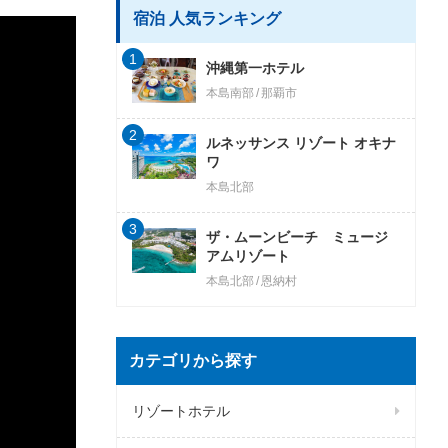
宿泊 人気ランキング
1
沖縄第一ホテル
本島南部
那覇市
2
ルネッサンス リゾート オキナ
ワ
本島北部
3
ザ・ムーンビーチ ミュージ
アムリゾート
本島北部
恩納村
カテゴリから探す
リゾートホテル