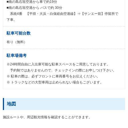
■南の島石垣空港から車で約19分
■南の島石垣空港から バスで約 30分
系統4番 【平得・大浜・白保経由空港線】⇒【サンエー前】停留所で
下車。
駐車可能台数
有り（無料）
駐車場備考
※24時間自由に入出庫可能な駐車スペースをご用意しております。
予約制ではありませんので、チェックインの際にお申しつけ下さい。
※ 駐車の際は、必ずフロントに車両番号をお伝えください。
※ トラックなどの大型車両は止められない場合もございます。
地図
施設ルートや、周辺観光情報を確認することができます。