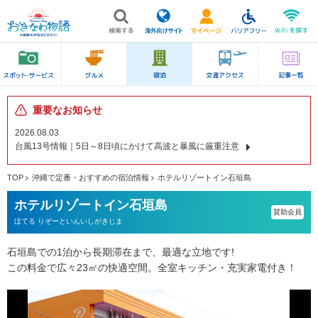
重要なお知らせ
2026.08.03
台風13号情報｜5日～8日頃にかけて高波と暴風に厳重注意
TOP
沖縄で定番・おすすめの宿泊情報
ホテルリゾートイン石垣島
ホテルリゾートイン石垣島
賛助会員
ほてる りぞーといんいしがきじま
石垣島での1泊から長期滞在まで、最適な立地です!
この料金で広々23㎡の快適空間。全室キッチン・充実家電付き！