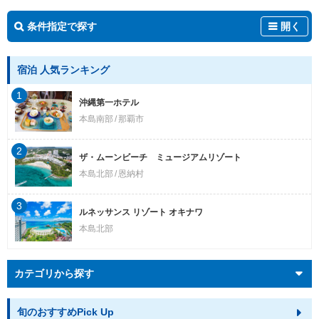
条件指定で探す
開く
宿泊 人気ランキング
1
沖縄第一ホテル
本島南部
那覇市
2
ザ・ムーンビーチ ミュージアムリゾート
本島北部
恩納村
3
ルネッサンス リゾート オキナワ
本島北部
カテゴリから探す
旬のおすすめPick Up