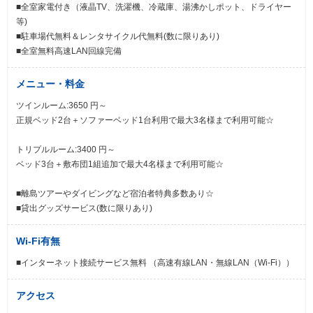
■全室家電付き（液晶TV、洗濯機、冷蔵庫、湯沸かしポット、ドライヤー
等)
■駐車場代無料＆レンタサイクル代無料(数に限りあり)
■全室無料高速LAN回線完備
メニュー・料金
ツインルーム:3650 円～
正規ベッド2台＋ソファーベッド1台利用で最大3名様まで利用可能☆
トリプルルーム:3400 円～
ベッド3台＋敷布団1組追加で最大4名様まで利用可能☆
■離島ツアーやダイビングなど宿泊者特典多数あり☆
■貸出グッズサービス(数に限りあり)
Wi-Fi有無
■インターネット接続サービス無料 （高速有線LAN・無線LAN（Wi-Fi））
アクセス