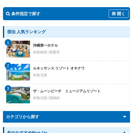
条件指定で探す
開く
宿泊 人気ランキング
1
沖縄第一ホテル
本島南部
那覇市
2
ルネッサンス リゾート オキナワ
本島北部
3
ザ・ムーンビーチ ミュージアムリゾート
本島北部
恩納村
カテゴリから探す
旬のおすすめPick Up