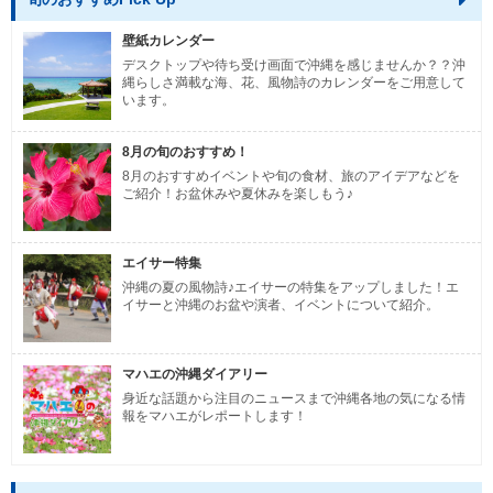
壁紙カレンダー
デスクトップや待ち受け画面で沖縄を感じませんか？？沖
縄らしさ満載な海、花、風物詩のカレンダーをご用意して
います。
8月の旬のおすすめ！
8月のおすすめイベントや旬の食材、旅のアイデアなどを
ご紹介！お盆休みや夏休みを楽しもう♪
エイサー特集
沖縄の夏の風物詩♪エイサーの特集をアップしました！エ
イサーと沖縄のお盆や演者、イベントについて紹介。
マハエの沖縄ダイアリー
身近な話題から注目のニュースまで沖縄各地の気になる情
報をマハエがレポートします！