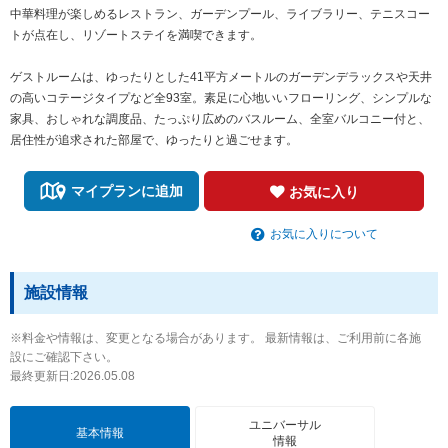
中華料理が楽しめるレストラン、ガーデンプール、ライブラリー、テニスコー
トが点在し、リゾートステイを満喫できます。
ゲストルームは、ゆったりとした41平方メートルのガーデンデラックスや天井
の高いコテージタイプなど全93室。素足に心地いいフローリング、シンプルな
家具、おしゃれな調度品、たっぷり広めのバスルーム、全室バルコニー付と、
居住性が追求された部屋で、ゆったりと過ごせます。
マイプランに追加
お気に入り
お気に入りについて
施設情報
※料金や情報は、変更となる場合があります。 最新情報は、ご利用前に各施
設にご確認下さい。
最終更新日:2026.05.08
ユニバーサル
基本情報
情報