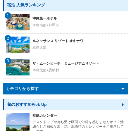
宿泊 人気ランキング
1
沖縄第一ホテル
本島南部
那覇市
2
ルネッサンス リゾート オキナワ
本島北部
3
ザ・ムーンビーチ ミュージアムリゾート
本島北部
恩納村
カテゴリから探す
旬のおすすめPick Up
壁紙カレンダー
デスクトップや待ち受け画面で沖縄を感じませんか？？沖
縄らしさ満載な海、花、風物詩のカレンダーをご用意して