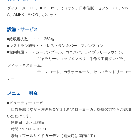
ダイナース、DC、JCB、JAL、ミリオン、日本信販、セゾン、UC、VIS
A、AMEX、AEON、ポケット
設備・サービス
■総収容人数 ・・・ 268名
■レストラン施設・・・レストラン＆バー マカンマカン
■館内施設・・・ガーデンプール、ココスパ、ライブラリーラウンジ、
ギャラリーショップメンベリ、手作り工房グンビラ、
フィットネスルーム、
テニスコート、カラオケルーム、セルフランドリーコー
ナー
メニュー・料金
■ビューティーヨーガ
自然を感じながら沖縄音楽で楽しむスローヨーガ。妊婦の方でもご参加
いただけます。
開催日：水・土曜日
時間：9：00～10:00
場所：プールサイドガーデン（雨天時は屋内にて）