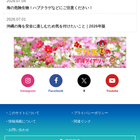
2026.07.04
海の危険生物！ハブクラゲなどにご注意ください！
2026.07.01
沖縄の海を安全に楽しむため気を付けたいこと｜2026年版
Instagram
Facebook
X
Youtube
このサイトについて
プライバシーポリシー
情報掲載について
関連リンク
お問い合わせ