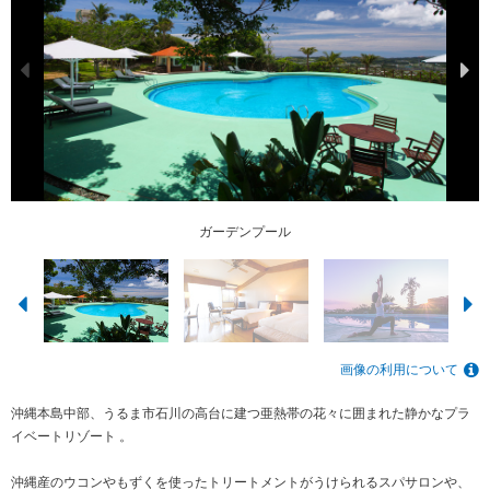
プールサイドでのCoCoキャンドルナイト
客室一例（ガーデンデラックスルーム）
ライブラリーラウンジ
ビューティーヨーガ
フィットネスルーム
ガーデンプール
朝食イメージ
飲茶ディナー
ココスパ
画像の利用について
沖縄本島中部、うるま市石川の高台に建つ亜熱帯の花々に囲まれた静かなプラ
イベートリゾート 。
沖縄産のウコンやもずくを使ったトリートメントがうけられるスパサロンや、