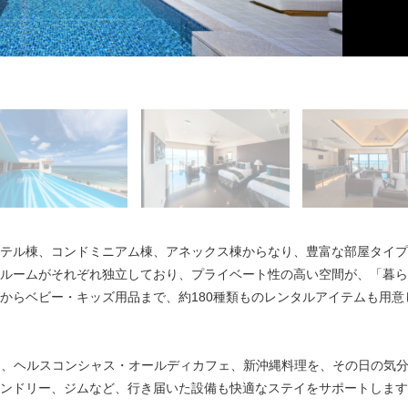
ェ「デリ&カフェ」のメニューは、テイクアウトも可能！
取り戻すための空間「The Green SPA」
ン「Wine & Dining The Orange」
インフィニティプール」(アネックス棟)
「インフィニティプール」(ホテル棟)
ルレストラン「琉球BBQ Blue」
理「Restaurant 無垢」
テル棟、コンドミニアム棟、アネックス棟からなり、豊富な部屋タイプ
ルームがそれぞれ独立しており、プライベート性の高い空間が、「暮ら
からベビー・キッズ用品まで、約180種類ものレンタルアイテムも用意
ン、ヘルスコンシャス・オールディカフェ、新沖縄料理を、その日の気
ンドリー、ジムなど、行き届いた設備も快適なステイをサポートします