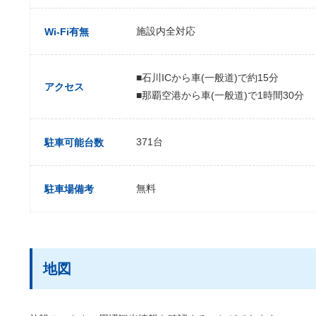
施設内全対応
Wi-Fi有無
■石川ICから車(一般道)で約15分
アクセス
■那覇空港から車(一般道)で1時間30分
371台
駐車可能台数
無料
駐車場備考
地図