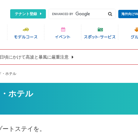
テナント登録
海外向けW
8日頃にかけて高波と暴風に厳重注意
ド・ホテル
ド・ホテル
ゾートステイを。