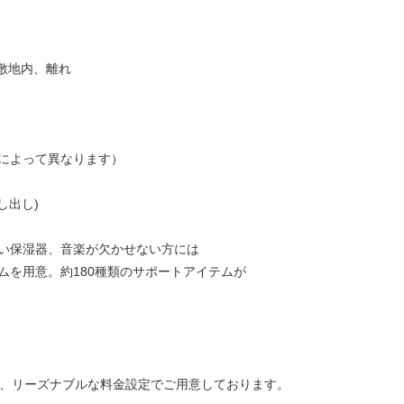
テル敷地内、離れ
スによって異なります）
し出し)
い保湿器、音楽が欠かせない方には
ムを用意。約180種類のサポートアイテムが
を、リーズナブルな料金設定でご用意しております。