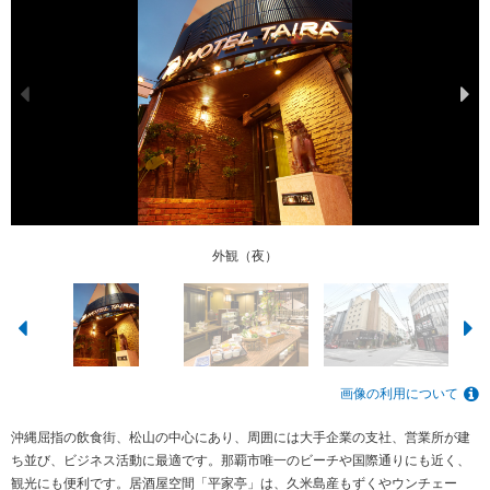
客室（ツイン）
外観（夜）
外観（昼）
朝食
画像の利用について
沖縄屈指の飲食街、松山の中心にあり、周囲には大手企業の支社、営業所が建
ち並び、ビジネス活動に最適です。那覇市唯一のビーチや国際通りにも近く、
観光にも便利です。居酒屋空間「平家亭」は、久米島産もずくやウンチェー