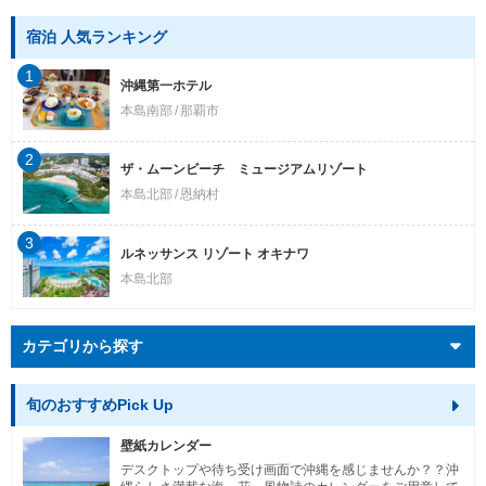
宿泊 人気ランキング
1
沖縄第一ホテル
本島南部
那覇市
2
ザ・ムーンビーチ ミュージアムリゾート
本島北部
恩納村
3
ルネッサンス リゾート オキナワ
本島北部
カテゴリから探す
旬のおすすめPick Up
壁紙カレンダー
デスクトップや待ち受け画面で沖縄を感じませんか？？沖