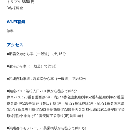
トリプル:8850 円
3名様料金
Wi-Fi有無
無料
アクセス
■那覇空港から車（一般道）で約15分
■泊港から車（一般道）で約3分
■沖縄自動車道 : 西原ICから車（一般道）で約30分
■路線バス : 若松入口バス停から徒歩で約5分
停車バス : 20番名護西線(沖・琉)/77番名護東線(沖)/52番与勝線(沖)/27番屋
慶名線(沖)/28番読谷（楚辺）線(沖・琉)/29番読谷線(沖・琉)/21番名護東線
(琉)/23番具志川線(琉)/63番謝苅線(琉)/99番天久新都心線(琉)/11番安岡宇栄
原線(那)小禄向け/11番安岡宇栄原線(那)首里向け
■沖縄都市モノレール : 美栄橋駅から徒歩で約10分